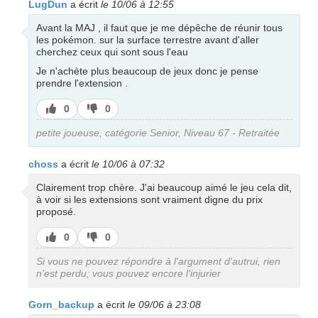
LugDun
a écrit
le 10/06 à 12:55
Avant la MAJ , il faut que je me dépêche de réunir tous
les pokémon. sur la surface terrestre avant d'aller
cherchez ceux qui sont sous l'eau
Je n'achète plus beaucoup de jeux donc je pense
prendre l'extension .
J’aime
J’aime
0
0
pas
petite joueuse, catégorie Senior, Niveau 67 - Retraitée
choss
a écrit
le 10/06 à 07:32
Clairement trop chère. J'ai beaucoup aimé le jeu cela dit,
à voir si les extensions sont vraiment digne du prix
proposé.
J’aime
J’aime
0
0
pas
Si vous ne pouvez répondre à l'argument d'autrui, rien
n'est perdu; vous pouvez encore l'injurier
Gorn_backup
a écrit
le 09/06 à 23:08