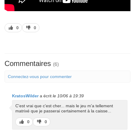
J’aime
J’aime
0
0
pas
Commentaires
(6)
Connectez-vous pour commenter
KratosWilder
a écrit
le 10/06 à 19:39
C'est vrai que c'est cher... mais le jeu m'a tellement
matrixé que je passerai certainement à la caisse...
J’aime
J’aime
0
0
pas