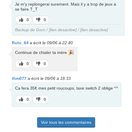
Je m'y replongerai surement. Mais il y a trop de jeux à
se faire T_T
J’aime
J’aime
0
0
pas
Backup de Gorn / [lien desactive] / [lien desactive]
Ruto_64
a écrit
le 09/06 à 22:40
🎉
Continue de chialer ta mère
J’aime
J’aime
0
0
pas
thm077
a écrit
le 09/06 à 18:33
Ca fera 35€ mes petit roucoups, taxe switch 2 oblige ^^
J’aime
J’aime
0
0
pas
Voir tous les commentaires