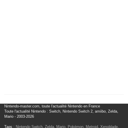
Nintendo-master.com, toute l'actualité Nintendo en France
Toute l'actualité Nintendo : Switch, Nintendo Switch 2, amiibo, Zelda,
Mario - 2003-2026
Tags :
Nintendo Switch
,
Zelda
,
Mario
,
Pokémon
,
Metroid
,
Xenoblade
,