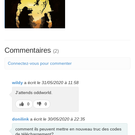
Commentaires
(2)
Connectez-vous pour commenter
wildy
a écrit
le 31/05/2020 à 11:58
J'attends oddworld.
J’aime
J’aime
0
0
pas
donilink
a écrit
le 30/05/2020 à 22:35
comment ils peuvent mettre en nouveau truc des codes
de téléchargement?