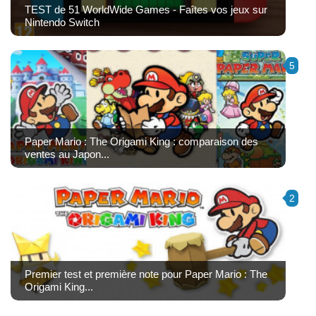
TEST de 51 WorldWide Games - Faîtes vos jeux sur
Nintendo Switch
5
Paper Mario : The Origami King : comparaison des
ventes au Japon...
2
Premier test et première note pour Paper Mario : The
Origami King...