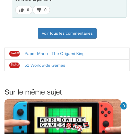
J’aime
J’aime
0
0
pas
Voir tous les commentaires
Switch
Paper Mario : The Origami King
Switch
51 Worldwide Games
Sur le même sujet
0