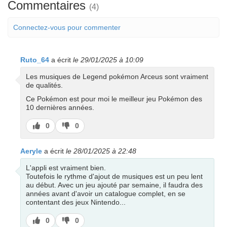
Commentaires
(4)
Connectez-vous pour commenter
Ruto_64
a écrit
le 29/01/2025 à 10:09
Les musiques de Legend pokémon Arceus sont vraiment
de qualités.
Ce Pokémon est pour moi le meilleur jeu Pokémon des
10 dernières années.
J’aime
J’aime
0
0
pas
Aeryle
a écrit
le 28/01/2025 à 22:48
L'appli est vraiment bien.
Toutefois le rythme d'ajout de musiques est un peu lent
au début. Avec un jeu ajouté par semaine, il faudra des
années avant d'avoir un catalogue complet, en se
contentant des jeux Nintendo...
J’aime
J’aime
0
0