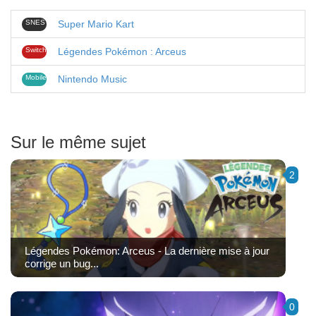
SNES
Super Mario Kart
Switch
Légendes Pokémon : Arceus
Mobile
Nintendo Music
Sur le même sujet
2
Légendes Pokémon: Arceus - La dernière mise à jour
corrige un bug...
0