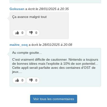
pas
Gokusan
a écrit
le 28/01/2025 à 20:35
Ça avance malgré tout
J’aime
J’aime
0
0
pas
maitre_coq
a écrit
le 28/01/2025 à 20:08
Au compte goutte...
C'est vraiment difficile de cautionner. Nintendo a toujours
de bonnes idées mais l'exploite à 10% de son potentiel...
Cette appli serait parfaite avec des centaines d'OST de
jeux....
J’aime
J’aime
0
0
pas
Voir tous les commentaires