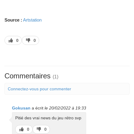
Source :
Artstation
J’aime
J’aime
0
0
pas
Commentaires
(1)
Connectez-vous pour commenter
Gokusan
a écrit
le 20/02/2022 à 19:33
Pitié des vrai news du jeu rétro svp
J’aime
J’aime
0
0