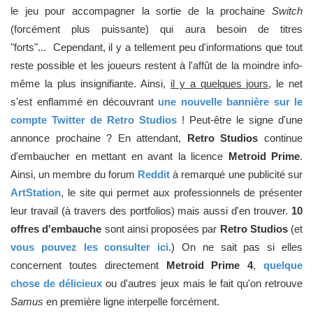
le jeu pour accompagner la sortie de la prochaine
Switch
(forcément plus puissante) qui aura besoin de titres
"forts"... Cependant, il y a tellement peu d'informations que tout
reste possible et les joueurs restent à l'affût de la moindre info-
même la plus insignifiante. Ainsi,
il y a quelques jours
, le net
s'est enflammé en découvrant
une nouvelle bannière sur le
compte Twitter de Retro Studios
! Peut-être le signe d'une
annonce prochaine ? En attendant,
Retro Studios
continue
d'embaucher en mettant en avant la licence
Metroid Prime
.
Ainsi, un membre du forum
Reddit
à remarqué une publicité sur
ArtStation
, le site qui permet aux professionnels de présenter
leur travail (à travers des portfolios) mais aussi d'en trouver.
10
offres d'embauche
sont ainsi proposées par
Retro Studios
(et
vous pouvez les consulter ici
.) On ne sait pas si elles
concernent toutes directement
Metroid Prime 4
,
quelque
chose de délicieux
ou d'autres jeux mais le fait qu'on retrouve
Samus
en première ligne interpelle forcément.