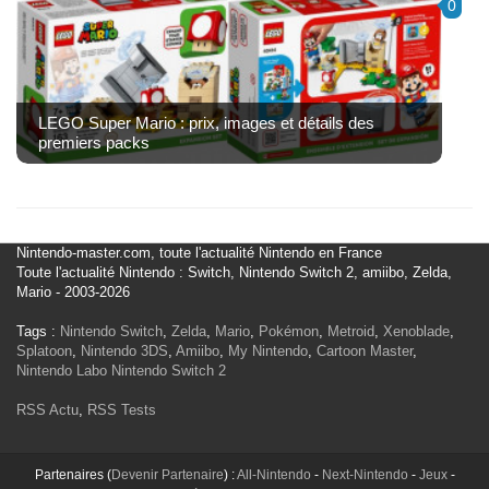
0
LEGO Super Mario : prix, images et détails des
premiers packs
Nintendo-master.com, toute l'actualité Nintendo en France
Toute l'actualité Nintendo : Switch, Nintendo Switch 2, amiibo, Zelda,
Mario - 2003-2026
Tags :
Nintendo Switch
,
Zelda
,
Mario
,
Pokémon
,
Metroid
,
Xenoblade
,
Splatoon
,
Nintendo 3DS
,
Amiibo
,
My Nintendo
,
Cartoon Master
,
Nintendo Labo
Nintendo Switch 2
RSS Actu
,
RSS Tests
Partenaires (
Devenir Partenaire
) :
All-Nintendo
-
Next-Nintendo
-
Jeux
-