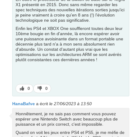
X1 présenté en 2015. Donc sans même regarder les
spec techniques des nouvelles itérations sorties jusqu'ici
je peine vraiment à croire qu'en 8 ans (!) l'évolution
technologique ne soit pas significative.
Enfin les PS4 et XBOX One souffleront toutes deux leur
10ème bougie en fin d'année, là encore espérer avoir
une puissance avoisinante dans un format portable une
décennie plus tard n'a à mon sens absolument rien
d'absurde. Un constat d'autant plus vrai que les
optimisations sur les architectures ARM se sont avérés
plutôt consistantes ces dernières années !
J’aime
J’aime
0
0
pas
HanaBafve
a écrit
le 27/06/2023 à 13:50
Honnêtement, je ne sais pas comment vous pouvez
espérer une Nintendo Switch avec beaucoup plus de
puissance et un prix correct, c'est impossible.
Quand on voit les jeux entre PS4 et PS5, je me méfie de