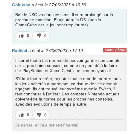
Gokusan
a écrit
le 27/06/2023 à 19:39
Bah le NSO va dans ce sens. Il sera prolongé sur la
prochaine machine. Et ajoutera la DS. (pas la
GameCube car le jeu sont trop lourds)
J’aime
J’aime
0
0
pas
Radikal
a écrit
le 27/06/2023 à 17:19
Staff Spécial
Il serait tout à fait normal de pouvoir garder son compte
sur la prochaine console, comme on peut déjà le faire
sur PlayStation et Xbox. C'est le minimum syndical.
S'il faut tout recréer, rajouter tout le monde, perdre tous
les jeux achetés auparavant, ça risque de vite devenir
agaçant. Ils ont trouvé leur système avec la Switch, il
faut continuer à l'utiliser. Les comptes Nintendo actuels
doivent être la norme pour les prochaines consoles,
avec des évolutions de temps à autre.
J’aime
J’aime
0
0
pas
Je pense, et cela me rend pensif.