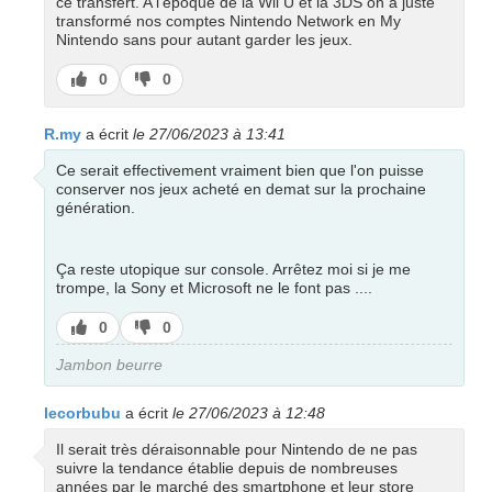
ce transfert. A l'époque de la Wii U et la 3DS on a juste
transformé nos comptes Nintendo Network en My
Nintendo sans pour autant garder les jeux.
J’aime
J’aime
0
0
pas
R.my
a écrit
le 27/06/2023 à 13:41
Ce serait effectivement vraiment bien que l'on puisse
conserver nos jeux acheté en demat sur la prochaine
génération.
Ça reste utopique sur console. Arrêtez moi si je me
trompe, la Sony et Microsoft ne le font pas ....
J’aime
J’aime
0
0
pas
Jambon beurre
lecorbubu
a écrit
le 27/06/2023 à 12:48
Il serait très déraisonnable pour Nintendo de ne pas
suivre la tendance établie depuis de nombreuses
années par le marché des smartphone et leur store