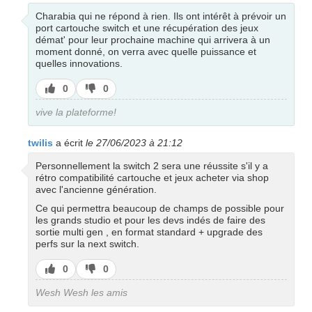
Charabia qui ne répond à rien. Ils ont intérêt à prévoir un
port cartouche switch et une récupération des jeux
démat' pour leur prochaine machine qui arrivera à un
moment donné, on verra avec quelle puissance et
quelles innovations.
J’aime
J’aime
0
0
pas
vive la plateforme!
twilis
a écrit
le 27/06/2023 à 21:12
Personnellement la switch 2 sera une réussite s'il y a
rétro compatibilité cartouche et jeux acheter via shop
avec l'ancienne génération.
Ce qui permettra beaucoup de champs de possible pour
les grands studio et pour les devs indés de faire des
sortie multi gen , en format standard + upgrade des
perfs sur la next switch.
J’aime
J’aime
0
0
pas
Wesh Wesh les amis