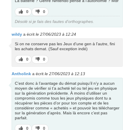
La batterie ? Genre Nintendo pense à l'autonomie ? Mdr
J’aime
J’aime
0
0
pas
Désolé si je fais des fautes d'orthographes.
wildy
a écrit
le 27/06/2023 à 12:24
Si on ne conserve pas les Jeux d'une gen à l'autre, fini
les achats demat. (Sauf exception indé)
J’aime
J’aime
0
0
pas
Antholink
a écrit
le 27/06/2023 à 12:13
C’est donc à l’avantage du démat puisqu’il n’y a aucun
moyen de vérifier si t’a acheté tel ou tel jeu en physique
sur la génération précédente. À moins d’utiliser un
compromis comme tous les jeux physiques dont tu a
récupérer les pièces d’or pour ton compte et de les
considérer comme « achetés » et pouvoir les télécharger
sur la génération d’après. Mais là encore c’est pas
parfait.
J’aime
J’aime
0
0