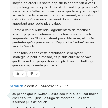
moyen de créer un sacré gap sur la génération à venir.
En prolongeant le cycle de vie de la Switch je pense qu'il
y a un effet d'attente qui se créé et qui fera que quoi qu'il
arrive la machine se vendra correctement; à condition
celle-ci se démarque clairement de son ainée, en
apportant une réelle plus-value...
Reste à voir si Nintendo l'agrémentera de fonctions
tierces, je pense notamment aux fonctions en réalité
augmenté des 3DS, au street pass, Miiverse, etc.. Ou
peut-être qu'ils préserveront l'approche "sobre" initiée
avec la Switch.
Dans tous les cas cette articulation sera hyper
stratégique pour Nintendo, et je suis curieux de voir
quelle sera leur proposition compte tenu du challenge
que cela représente pour eux !
J’aime
J’aime
0
0
pas
patou2b
a écrit
le 27/06/2023 à 12:37
Je pense que la Switch 2 aura des mini CD 4k car moins
cher et surtout jusqu'à 50go de stockage. Les tiers
n'auront plus de soucis.