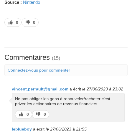
Source :
Nintendo
J’aime
J’aime
0
0
pas
Commentaires
(15)
Connectez-vous pour commenter
vincent.perrault@gmail.com
a écrit
le 27/06/2023 à 23:02
Ne pas obliger les gens à renouveler/racheter c’est
priver les actionnaires de revenus financiers…
J’aime
J’aime
0
0
pas
leblueboy
a écrit
le 27/06/2023 à 21:55