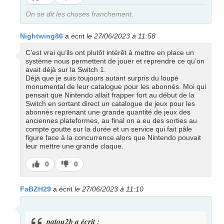
pas
On se dit les choses franchement.
Nightwing86
a écrit
le 27/06/2023 à 11:58
C’est vrai qu’ils ont plutôt intérêt à mettre en place un
système nous permettent de jouer et reprendre ce qu’on
avait déjà sur la Switch 1.
Déjà que je suis toujours autant surpris du loupé
monumental de leur catalogue pour les abonnés. Moi qui
pensait que Nintendo allait frapper fort au début de la
Switch en sortant direct un catalogue de jeux pour les
abonnés reprenant une grande quantité de jeux des
anciennes plateformes, au final on a eu des sorties au
compte goutte sur la durée et un service qui fait pâle
figure face à la concurrence alors que Nintendo pouvait
leur mettre une grande claque.
J’aime
J’aime
0
0
pas
FaBZH29
a écrit
le 27/06/2023 à 11:10
patou2b a écrit :