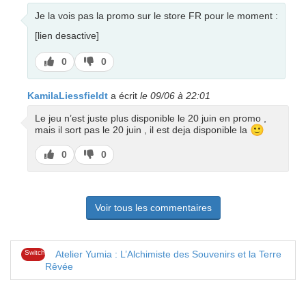
Je la vois pas la promo sur le store FR pour le moment :
[lien desactive]
J’aime
J’aime
0
0
pas
KamilaLiessfieldt
a écrit
le 09/06 à 22:01
Le jeu n’est juste plus disponible le 20 juin en promo ,
🙂
mais il sort pas le 20 juin , il est deja disponible la
J’aime
J’aime
0
0
pas
Voir tous les commentaires
Switch
Atelier Yumia : L’Alchimiste des Souvenirs et la Terre
Rêvée