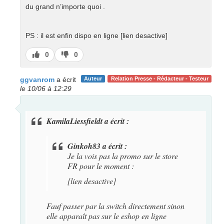
du grand n’importe quoi .
PS : il est enfin dispo en ligne [lien desactive]
J’aime
J’aime
0
0
pas
ggvanrom
a écrit
Auteur
Relation Presse - Rédacteur - Testeur
le 10/06 à 12:29
KamilaLiessfieldt a écrit :
Ginkoh83 a écrit :
Je la vois pas la promo sur le store
FR pour le moment :
[lien desactive]
Fauf passer par la switch directement sinon
elle apparaît pas sur le eshop en ligne