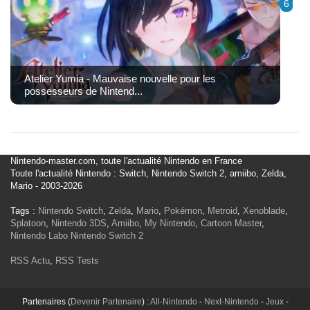
6
Atelier Yumia - Mauvaise nouvelle pour les
possesseurs de Nintend...
Nintendo-master.com, toute l'actualité Nintendo en France
Toute l'actualité Nintendo : Switch, Nintendo Switch 2, amiibo, Zelda,
Mario - 2003-2026
Tags :
Nintendo Switch
,
Zelda
,
Mario
,
Pokémon
,
Metroid
,
Xenoblade
,
Splatoon
,
Nintendo 3DS
,
Amiibo
,
My Nintendo
,
Cartoon Master
,
Nintendo Labo
Nintendo Switch 2
RSS Actu
,
RSS Tests
Partenaires (
Devenir Partenaire
) :
All-Nintendo
-
Next-Nintendo
-
Jeux
-