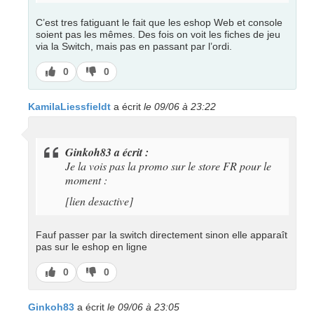
C’est tres fatiguant le fait que les eshop Web et console
soient pas les mêmes. Des fois on voit les fiches de jeu
via la Switch, mais pas en passant par l’ordi.
J’aime
J’aime
0
0
pas
KamilaLiessfieldt
a écrit
le 09/06 à 23:22
Ginkoh83 a écrit :
Je la vois pas la promo sur le store FR pour le
moment :
[lien desactive]
Fauf passer par la switch directement sinon elle apparaît
pas sur le eshop en ligne
J’aime
J’aime
0
0
pas
Ginkoh83
a écrit
le 09/06 à 23:05