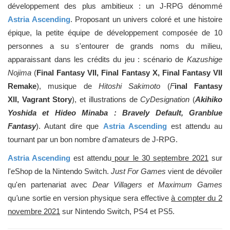
développement des plus ambitieux : un J-RPG dénommé
Astria Ascending
. Proposant un univers coloré et une histoire
épique, la petite équipe de développement composée de 10
personnes a su s'entourer de grands noms du milieu,
apparaissant dans les crédits du jeu : scénario de
Kazushige
Nojima
(
Final Fantasy VII, Final Fantasy X, Final Fantasy VII
Remake
), musique de
Hitoshi Sakimoto
(
F
inal Fantasy
XII, Vagrant Story
), et illustrations de
CyDesignation
(
Akihiko
Yoshida et Hideo Minaba : Bravely Default, Granblue
Fantasy
). Autant dire que
Astria Ascending
est attendu au
tournant par un bon nombre d'amateurs de J-RPG.
Astria Ascending
est attendu
pour le 30 septembre 2021
sur
l'eShop de la Nintendo Switch.
Just For Games
vient de dévoiler
qu'en partenariat avec
Dear Villagers et Maximum Games
qu
'
une sortie en version physique sera effective
à compter du 2
novembre 2021
sur Nintendo Switch, PS4 et PS5.