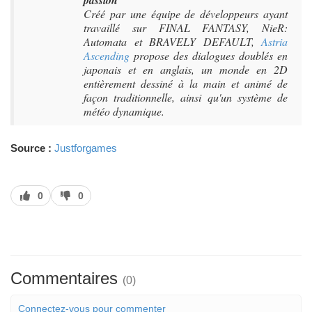
passion
Créé par une équipe de développeurs ayant
travaillé sur FINAL FANTASY, NieR:
Automata et BRAVELY DEFAULT,
Astria
Ascending
propose des dialogues doublés en
japonais et en anglais, un monde en 2D
entièrement dessiné à la main et animé de
façon traditionnelle, ainsi qu'un système de
météo dynamique.
Source :
Justforgames
J’aime
J’aime
0
0
pas
Commentaires
(0)
Connectez-vous pour commenter