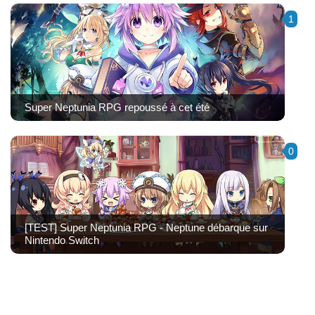
1
Super Neptunia RPG repoussé à cet été
0
[TEST] Super Neptunia RPG - Neptune débarque sur
Nintendo Switch