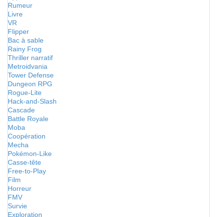
Rumeur
Livre
VR
Flipper
Bac à sable
Rainy Frog
Thriller narratif
Metroidvania
Tower Defense
Dungeon RPG
Rogue-Lite
Hack-and-Slash
Cascade
Battle Royale
Moba
Coopération
Mecha
Pokémon-Like
Casse-tête
Free-to-Play
Film
Horreur
FMV
Survie
Exploration