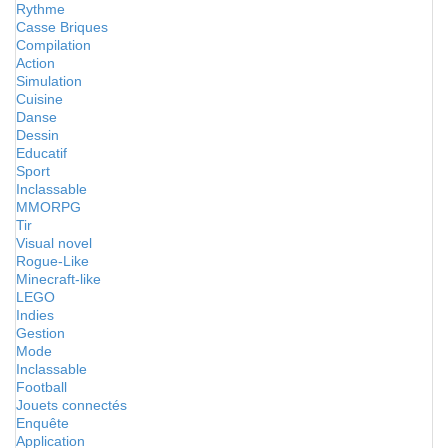
Rythme
Casse Briques
Compilation
Action
Simulation
Cuisine
Danse
Dessin
Educatif
Sport
Inclassable
MMORPG
Tir
Visual novel
Rogue-Like
Minecraft-like
LEGO
Indies
Gestion
Mode
Inclassable
Football
Jouets connectés
Enquête
Application