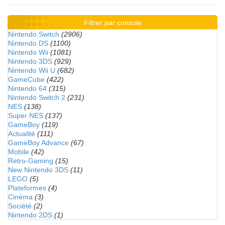
Filtrer par console
Nintendo Switch
(2906)
Nintendo DS
(1100)
Nintendo Wii
(1081)
Nintendo 3DS
(929)
Nintendo Wii U
(682)
GameCube
(422)
Nintendo 64
(315)
Nintendo Switch 2
(231)
NES
(138)
Super NES
(137)
GameBoy
(119)
Actualité
(111)
GameBoy Advance
(67)
Mobile
(42)
Retro-Gaming
(15)
New Nintendo 3DS
(11)
LEGO
(5)
Plateformes
(4)
Cinéma
(3)
Société
(2)
Nintendo 2DS
(1)