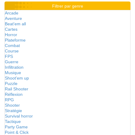
Filtrer par genre
Arcade
Aventure
Beat'em all
Cartes
Horror
Plateforme
Combat
Course
FPS
Guerre
Infiltration
Musique
Shoot'em up
Puzzle
Rail Shooter
Réflexion
RPG
Shooter
Stratégie
Survival horror
Tactique
Party Game
Point & Click