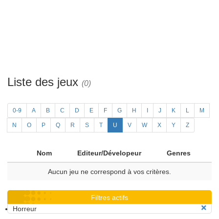
Liste des jeux
(0)
0-9
A
B
C
D
E
F
G
H
I
J
K
L
M
N
O
P
Q
R
S
T
U
V
W
X
Y
Z
Nom
Editeur/Dévelopeur
Genres
Aucun jeu ne correspond à vos critères.
Filtres actifs
Horreur