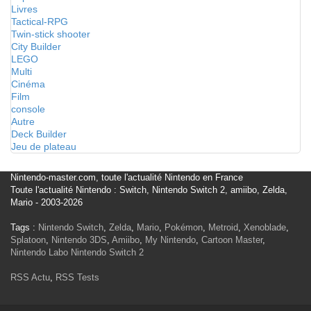
Livres
Tactical-RPG
Twin-stick shooter
City Builder
LEGO
Multi
Cinéma
Film
console
Autre
Deck Builder
Jeu de plateau
Nintendo-master.com, toute l'actualité Nintendo en France
Toute l'actualité Nintendo : Switch, Nintendo Switch 2, amiibo, Zelda,
Mario - 2003-2026
Tags :
Nintendo Switch
,
Zelda
,
Mario
,
Pokémon
,
Metroid
,
Xenoblade
,
Splatoon
,
Nintendo 3DS
,
Amiibo
,
My Nintendo
,
Cartoon Master
,
Nintendo Labo
Nintendo Switch 2
RSS Actu
,
RSS Tests