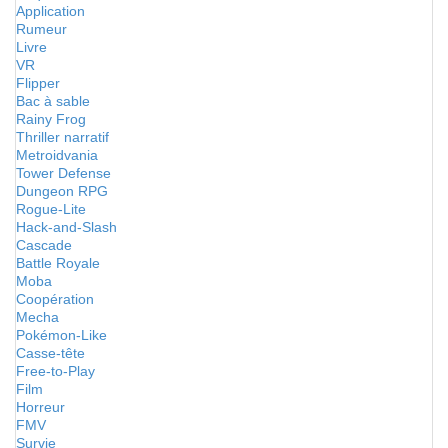
Application
Rumeur
Livre
VR
Flipper
Bac à sable
Rainy Frog
Thriller narratif
Metroidvania
Tower Defense
Dungeon RPG
Rogue-Lite
Hack-and-Slash
Cascade
Battle Royale
Moba
Coopération
Mecha
Pokémon-Like
Casse-tête
Free-to-Play
Film
Horreur
FMV
Survie