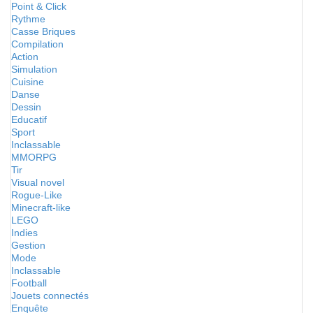
Point & Click
Rythme
Casse Briques
Compilation
Action
Simulation
Cuisine
Danse
Dessin
Educatif
Sport
Inclassable
MMORPG
Tir
Visual novel
Rogue-Like
Minecraft-like
LEGO
Indies
Gestion
Mode
Inclassable
Football
Jouets connectés
Enquête