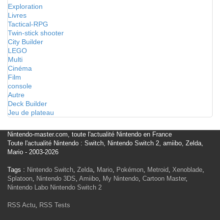
Exploration
Livres
Tactical-RPG
Twin-stick shooter
City Builder
LEGO
Multi
Cinéma
Film
console
Autre
Deck Builder
Jeu de plateau
Nintendo-master.com, toute l'actualité Nintendo en France
Toute l'actualité Nintendo : Switch, Nintendo Switch 2, amiibo, Zelda,
Mario - 2003-2026
Tags :
Nintendo Switch
,
Zelda
,
Mario
,
Pokémon
,
Metroid
,
Xenoblade
,
Splatoon
,
Nintendo 3DS
,
Amiibo
,
My Nintendo
,
Cartoon Master
,
Nintendo Labo
Nintendo Switch 2
RSS Actu
,
RSS Tests