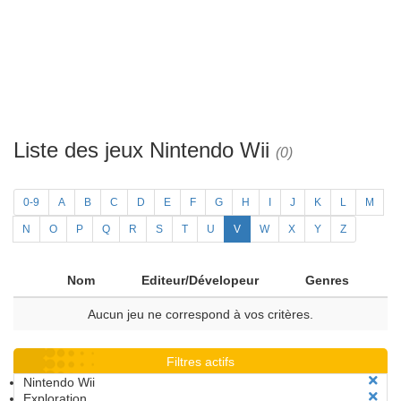
Liste des jeux Nintendo Wii
(0)
0-9
A
B
C
D
E
F
G
H
I
J
K
L
M
N
O
P
Q
R
S
T
U
V
W
X
Y
Z
Nom
Editeur/Dévelopeur
Genres
Aucun jeu ne correspond à vos critères.
Filtres actifs
Nintendo Wii
Exploration