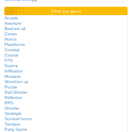
Filtrer par genre
Arcade
Aventure
Beat'em all
Cartes
Horror
Plateforme
Combat
Course
FPS
Guerre
Infiltration
Musique
Shoot'em up
Puzzle
Rail Shooter
Réflexion
RPG
Shooter
Stratégie
Survival horror
Tactique
Party Game