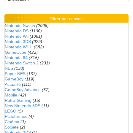
Filtrer par console
Nintendo Switch
(2906)
Nintendo DS
(1100)
Nintendo Wii
(1081)
Nintendo 3DS
(929)
Nintendo Wii U
(682)
GameCube
(422)
Nintendo 64
(315)
Nintendo Switch 2
(231)
NES
(138)
Super NES
(137)
GameBoy
(119)
Actualité
(111)
GameBoy Advance
(67)
Mobile
(42)
Retro-Gaming
(15)
New Nintendo 3DS
(11)
LEGO
(5)
Plateformes
(4)
Cinéma
(3)
Société
(2)
Nintendo 2DS
(1)