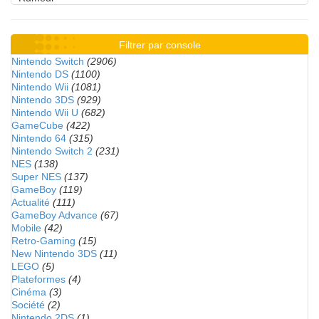
Filtrer par console
Nintendo Switch
(2906)
Nintendo DS
(1100)
Nintendo Wii
(1081)
Nintendo 3DS
(929)
Nintendo Wii U
(682)
GameCube
(422)
Nintendo 64
(315)
Nintendo Switch 2
(231)
NES
(138)
Super NES
(137)
GameBoy
(119)
Actualité
(111)
GameBoy Advance
(67)
Mobile
(42)
Retro-Gaming
(15)
New Nintendo 3DS
(11)
LEGO
(5)
Plateformes
(4)
Cinéma
(3)
Société
(2)
Nintendo 2DS
(1)