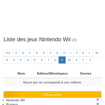
Liste des jeux Nintendo Wii
(0)
0-9
A
B
C
D
E
F
G
H
I
J
K
L
M
N
O
P
Q
R
S
T
U
V
W
X
Y
Z
Nom
Editeur/Dévelopeur
Genres
Aucun jeu ne correspond à vos critères.
Filtres actifs
Nintendo Wii
Rumeur