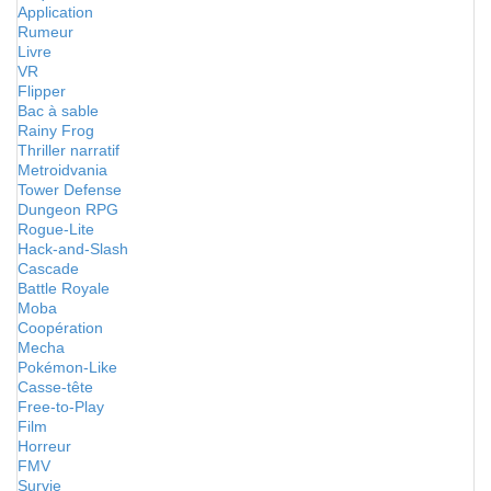
Application
Rumeur
Livre
VR
Flipper
Bac à sable
Rainy Frog
Thriller narratif
Metroidvania
Tower Defense
Dungeon RPG
Rogue-Lite
Hack-and-Slash
Cascade
Battle Royale
Moba
Coopération
Mecha
Pokémon-Like
Casse-tête
Free-to-Play
Film
Horreur
FMV
Survie