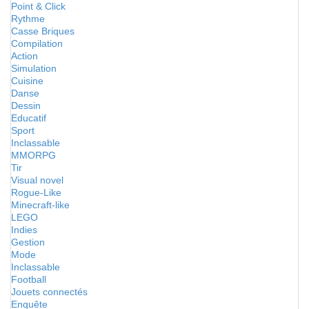
Point & Click
Rythme
Casse Briques
Compilation
Action
Simulation
Cuisine
Danse
Dessin
Educatif
Sport
Inclassable
MMORPG
Tir
Visual novel
Rogue-Like
Minecraft-like
LEGO
Indies
Gestion
Mode
Inclassable
Football
Jouets connectés
Enquête