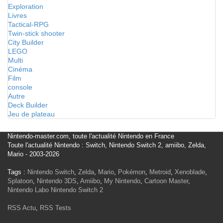
Exploration
Livres
Tactical-RPG
Twin-stick shooter
City Builder
LEGO
Multi
Cinéma
Film
console
Autre
Deck Builder
Jeu de plateau
Nintendo-master.com, toute l'actualité Nintendo en France
Toute l'actualité Nintendo : Switch, Nintendo Switch 2, amiibo, Zelda,
Mario - 2003-2026
Tags :
Nintendo Switch
,
Zelda
,
Mario
,
Pokémon
,
Metroid
,
Xenoblade
,
Splatoon
,
Nintendo 3DS
,
Amiibo
,
My Nintendo
,
Cartoon Master
,
Nintendo Labo
Nintendo Switch 2
RSS Actu
,
RSS Tests