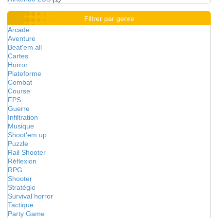
Filtrer par genre
Arcade
Aventure
Beat'em all
Cartes
Horror
Plateforme
Combat
Course
FPS
Guerre
Infiltration
Musique
Shoot'em up
Puzzle
Rail Shooter
Réflexion
RPG
Shooter
Stratégie
Survival horror
Tactique
Party Game