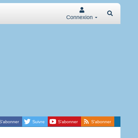
Connexion
S'abonner
Suivre
S'abonner
S'abonner