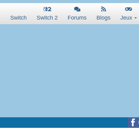
s
Switch
Switch 2
Forums
Blogs
Jeux