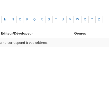
M
N
O
P
Q
R
S
T
U
V
W
X
Y
Z
Editeur/Dévelopeur
Genres
u ne correspond à vos critères.