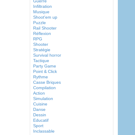
Guerre
Infiltration
Musique
Shoot'em up
Puzzle
Rail Shooter
Réflexion
RPG
Shooter
Stratégie
Survival horror
Tactique
Party Game
Point & Click
Rythme
Casse Briques
Compilation
Action
Simulation
Cuisine
Danse
Dessin
Educatif
Sport
Inclassable