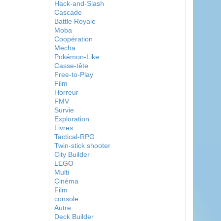
Hack-and-Slash
Cascade
Battle Royale
Moba
Coopération
Mecha
Pokémon-Like
Casse-tête
Free-to-Play
Film
Horreur
FMV
Survie
Exploration
Livres
Tactical-RPG
Twin-stick shooter
City Builder
LEGO
Multi
Cinéma
Film
console
Autre
Deck Builder