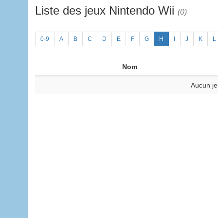
Liste des jeux Nintendo Wii
(0)
0-9
A
B
C
D
E
F
G
H
I
J
K
L
Nom
Aucun je