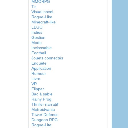
MMORPG
Tir
Visual novel
Rogue-Like
Minecraft-like
LEGO
Indies
Gestion
Mode
Inclassable
Football
Jouets connectés
Enquête
Application
Rumeur
Livre
VR
Flipper
Bac à sable
Rainy Frog
Thriller narratif
Metroidvania
Tower Defense
Dungeon RPG
Rogue-Lite