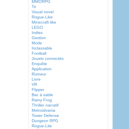
MMORPG
Tir
Visual novel
Rogue-Like
Minecraft-like
LEGO
Indies
Gestion
Mode
Inclassable
Football
Jouets connectés
Enquête
Application
Rumeur
Livre
VR
Flipper
Bac à sable
Rainy Frog
Thriller narratif
Metroidvania
Tower Defense
Dungeon RPG
Rogue-Lite