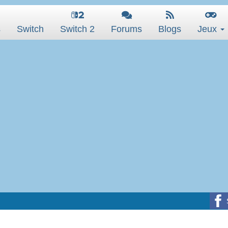
s
Switch
Switch 2
Forums
Blogs
Jeux