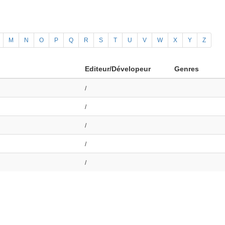
M
N
O
P
Q
R
S
T
U
V
W
X
Y
Z
Editeur/Dévelopeur
Genres
/
/
/
/
/