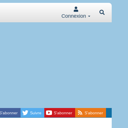
Connexion
S'abonner
Suivre
S'abonner
S'abonner