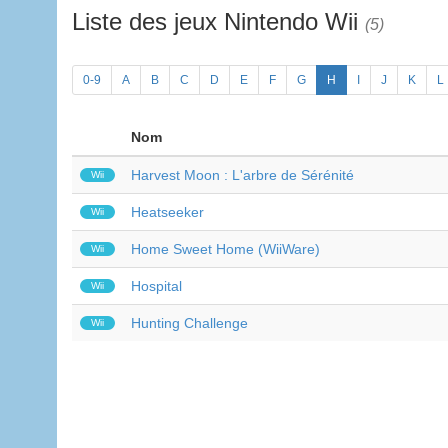
Liste des jeux Nintendo Wii
(5)
0-9
A
B
C
D
E
F
G
H
I
J
K
L
Nom
Harvest Moon : L'arbre de Sérénité
Wii
Heatseeker
Wii
Home Sweet Home (WiiWare)
Wii
Hospital
Wii
Hunting Challenge
Wii