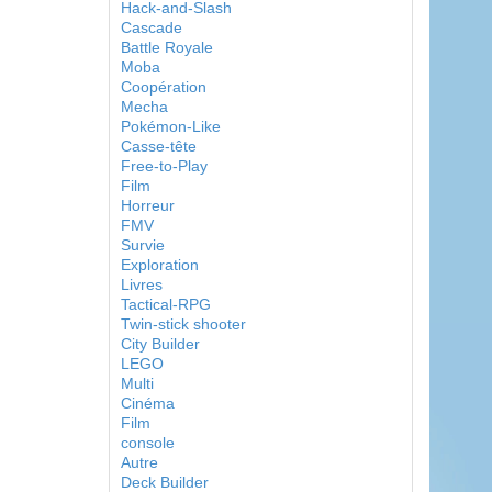
Hack-and-Slash
Cascade
Battle Royale
Moba
Coopération
Mecha
Pokémon-Like
Casse-tête
Free-to-Play
Film
Horreur
FMV
Survie
Exploration
Livres
Tactical-RPG
Twin-stick shooter
City Builder
LEGO
Multi
Cinéma
Film
console
Autre
Deck Builder