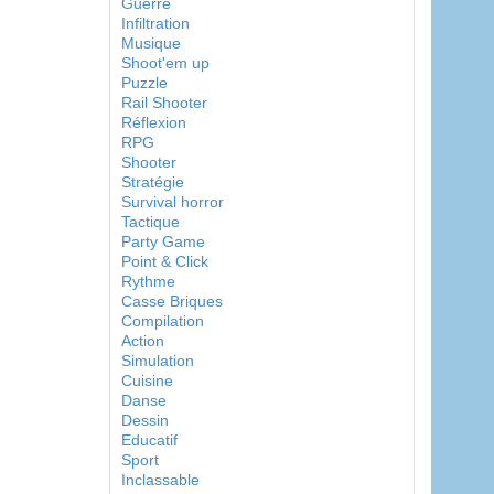
Guerre
Infiltration
Musique
Shoot'em up
Puzzle
Rail Shooter
Réflexion
RPG
Shooter
Stratégie
Survival horror
Tactique
Party Game
Point & Click
Rythme
Casse Briques
Compilation
Action
Simulation
Cuisine
Danse
Dessin
Educatif
Sport
Inclassable