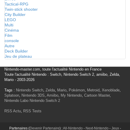
Tactical-RPG
Twin-stick shooter
City Builder
LEGO
Multi
Cinéma
Film
console
Autre
Deck Builder
Jeu de plateau
Nintendo-master.com, toute l'actualité Nintendo en France
Toute l'actualité Nintendo : Switch, Nintendo Switch 2, amiibo, Zelda,
Mario - 2003-2026
Tags :
Nintendo Switch
,
Zelda
,
Mario
,
Pokémon
,
Metroid
,
Xenoblade
,
Splatoon
,
Nintendo 3DS
,
Amiibo
,
My Nintendo
,
Cartoon Master
,
Nintendo Labo
Nintendo Switch 2
RSS Actu
,
RSS Tests
Partenaires (
Devenir Partenaire
) :
All-Nintendo
-
Next-Nintendo
-
Jeux
-