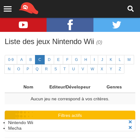
Liste des jeux Nintendo Wii
(0)
0-9
A
B
C
D
E
F
G
H
I
J
K
L
M
N
O
P
Q
R
S
T
U
V
W
X
Y
Z
Nom
Editeur/Dévelopeur
Genres
Aucun jeu ne correspond à vos critères.
Filtres actifs
Nintendo Wii
Mecha