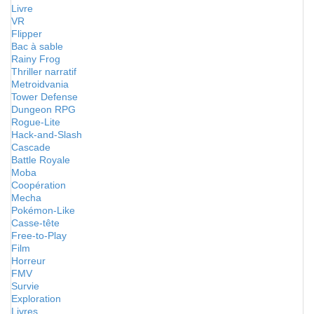
Livre
VR
Flipper
Bac à sable
Rainy Frog
Thriller narratif
Metroidvania
Tower Defense
Dungeon RPG
Rogue-Lite
Hack-and-Slash
Cascade
Battle Royale
Moba
Coopération
Mecha
Pokémon-Like
Casse-tête
Free-to-Play
Film
Horreur
FMV
Survie
Exploration
Livres