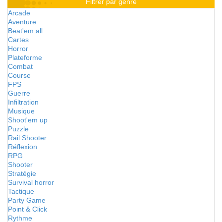
Filtrer par genre
Arcade
Aventure
Beat'em all
Cartes
Horror
Plateforme
Combat
Course
FPS
Guerre
Infiltration
Musique
Shoot'em up
Puzzle
Rail Shooter
Réflexion
RPG
Shooter
Stratégie
Survival horror
Tactique
Party Game
Point & Click
Rythme