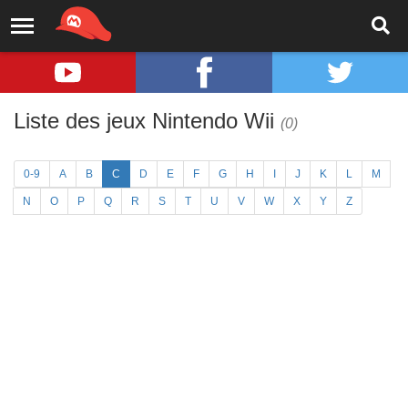
Liste des jeux Nintendo Wii
(0)
0-9
A
B
C
D
E
F
G
H
I
J
K
L
M
N
O
P
Q
R
S
T
U
V
W
X
Y
Z