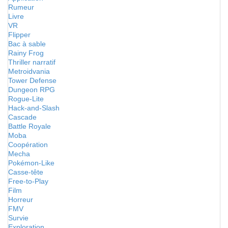
Rumeur
Livre
VR
Flipper
Bac à sable
Rainy Frog
Thriller narratif
Metroidvania
Tower Defense
Dungeon RPG
Rogue-Lite
Hack-and-Slash
Cascade
Battle Royale
Moba
Coopération
Mecha
Pokémon-Like
Casse-tête
Free-to-Play
Film
Horreur
FMV
Survie
Exploration