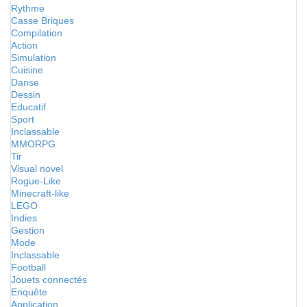
Rythme
Casse Briques
Compilation
Action
Simulation
Cuisine
Danse
Dessin
Educatif
Sport
Inclassable
MMORPG
Tir
Visual novel
Rogue-Like
Minecraft-like
LEGO
Indies
Gestion
Mode
Inclassable
Football
Jouets connectés
Enquête
Application