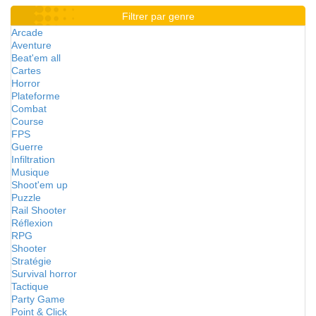
Filtrer par genre
Arcade
Aventure
Beat'em all
Cartes
Horror
Plateforme
Combat
Course
FPS
Guerre
Infiltration
Musique
Shoot'em up
Puzzle
Rail Shooter
Réflexion
RPG
Shooter
Stratégie
Survival horror
Tactique
Party Game
Point & Click