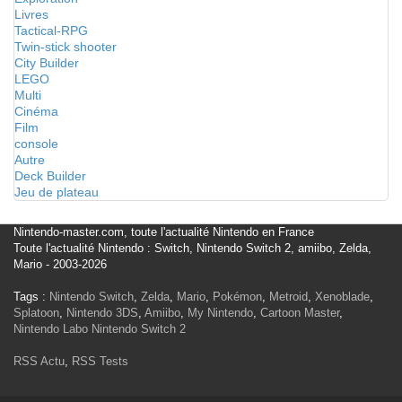
Livres
Tactical-RPG
Twin-stick shooter
City Builder
LEGO
Multi
Cinéma
Film
console
Autre
Deck Builder
Jeu de plateau
Nintendo-master.com, toute l'actualité Nintendo en France
Toute l'actualité Nintendo : Switch, Nintendo Switch 2, amiibo, Zelda,
Mario - 2003-2026
Tags :
Nintendo Switch
,
Zelda
,
Mario
,
Pokémon
,
Metroid
,
Xenoblade
,
Splatoon
,
Nintendo 3DS
,
Amiibo
,
My Nintendo
,
Cartoon Master
,
Nintendo Labo
Nintendo Switch 2
RSS Actu
,
RSS Tests