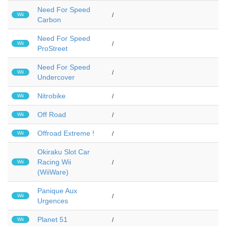
Need For Speed
Wii
/
Carbon
Need For Speed
Wii
/
ProStreet
Need For Speed
Wii
/
Undercover
Nitrobike
Wii
/
Off Road
Wii
/
Offroad Extreme !
Wii
/
Okiraku Slot Car
Racing Wii
Wii
/
(WiiWare)
Panique Aux
Wii
/
Urgences
Planet 51
Wii
/