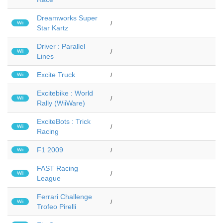
Dreamworks Super
Wii
/
Star Kartz
Driver : Parallel
Wii
/
Lines
Excite Truck
Wii
/
Excitebike : World
Wii
/
Rally (WiiWare)
ExciteBots : Trick
Wii
/
Racing
F1 2009
Wii
/
FAST Racing
Wii
/
League
Ferrari Challenge
Wii
/
Trofeo Pirelli