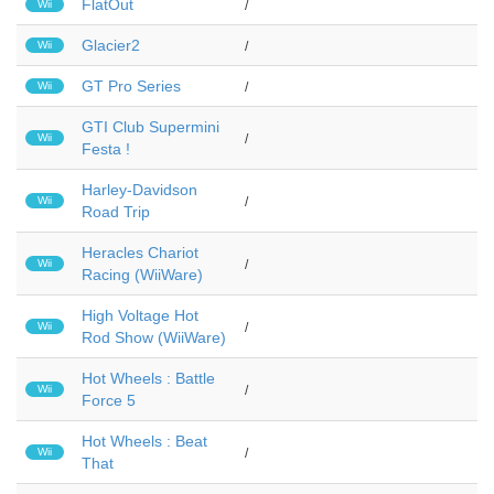
FlatOut
Wii
/
Glacier2
Wii
/
GT Pro Series
Wii
/
GTI Club Supermini
Wii
/
Festa !
Harley-Davidson
Wii
/
Road Trip
Heracles Chariot
Wii
/
Racing (WiiWare)
High Voltage Hot
Wii
/
Rod Show (WiiWare)
Hot Wheels : Battle
Wii
/
Force 5
Hot Wheels : Beat
Wii
/
That