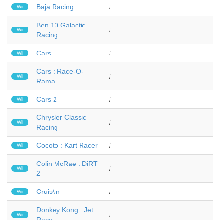
Baja Racing
Wii
/
Ben 10 Galactic
Wii
/
Racing
Cars
Wii
/
Cars : Race-O-
Wii
/
Rama
Cars 2
Wii
/
Chrysler Classic
Wii
/
Racing
Cocoto : Kart Racer
Wii
/
Colin McRae : DiRT
Wii
/
2
Cruis\'n
Wii
/
Donkey Kong : Jet
Wii
/
Race