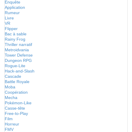
Enquête
Application
Rumeur
Livre
VR
Flipper
Bac à sable
Rainy Frog
Thriller narratif
Metroidvania
Tower Defense
Dungeon RPG
Rogue-Lite
Hack-and-Slash
Cascade
Battle Royale
Moba
Coopération
Mecha
Pokémon-Like
Casse-tête
Free-to-Play
Film
Horreur
FMV