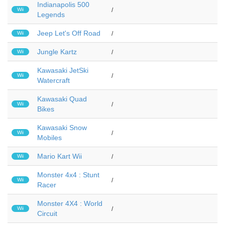
Indianapolis 500
Wii
/
Legends
Jeep Let's Off Road
Wii
/
Jungle Kartz
Wii
/
Kawasaki JetSki
Wii
/
Watercraft
Kawasaki Quad
Wii
/
Bikes
Kawasaki Snow
Wii
/
Mobiles
Mario Kart Wii
Wii
/
Monster 4x4 : Stunt
Wii
/
Racer
Monster 4X4 : World
Wii
/
Circuit