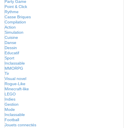
Party Game
Point & Click
Rythme
Casse Briques
Compilation
Action
Simulation
Cuisine
Danse
Dessin
Educatif
Sport
Inclassable
MMORPG
Tir
Visual novel
Rogue-Like
Minecraft-like
LEGO
Indies
Gestion
Mode
Inclassable
Football
Jouets connectés