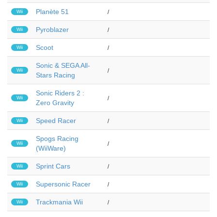
Planète 51
Wii
/
Pyroblazer
Wii
/
Scoot
Wii
/
Sonic & SEGA All-
Wii
/
Stars Racing
Sonic Riders 2 :
Wii
/
Zero Gravity
Speed Racer
Wii
/
Spogs Racing
Wii
/
(WiiWare)
Sprint Cars
Wii
/
Supersonic Racer
Wii
/
Trackmania Wii
Wii
/