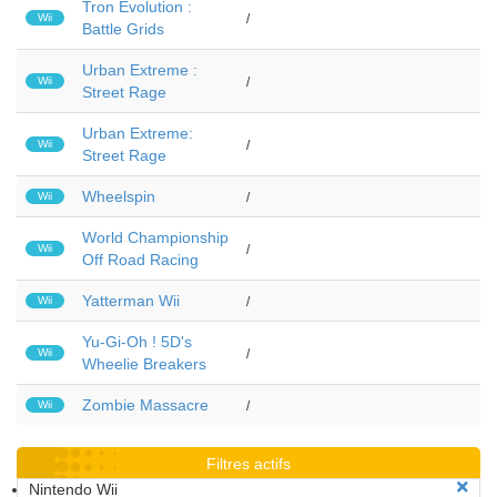
Tron Evolution :
Wii
/
Battle Grids
Urban Extreme :
Wii
/
Street Rage
Urban Extreme:
Wii
/
Street Rage
Wheelspin
Wii
/
World Championship
Wii
/
Off Road Racing
Yatterman Wii
Wii
/
Yu-Gi-Oh ! 5D's
Wii
/
Wheelie Breakers
Zombie Massacre
Wii
/
Filtres actifs
Nintendo Wii