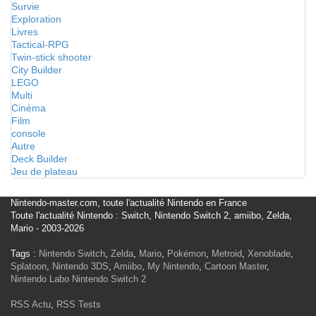
Survie
Exploration
Livres
Tactical-RPG
Twin-stick shooter
City Builder
LEGO
Multi
Cinéma
Film
console
Autre
Deck Builder
Jeu de plateau
Nintendo-master.com, toute l'actualité Nintendo en France
Toute l'actualité Nintendo : Switch, Nintendo Switch 2, amiibo, Zelda,
Mario - 2003-2026
Tags :
Nintendo Switch
,
Zelda
,
Mario
,
Pokémon
,
Metroid
,
Xenoblade
,
Splatoon
,
Nintendo 3DS
,
Amiibo
,
My Nintendo
,
Cartoon Master
,
Nintendo Labo
Nintendo Switch 2
RSS Actu
,
RSS Tests