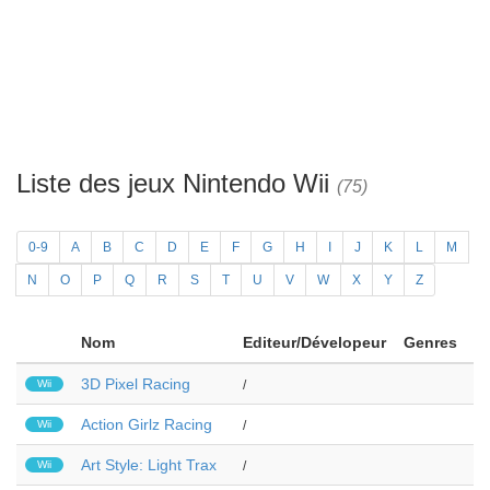
Liste des jeux Nintendo Wii
(75)
0-9
A
B
C
D
E
F
G
H
I
J
K
L
M
N
O
P
Q
R
S
T
U
V
W
X
Y
Z
Nom
Editeur/Dévelopeur
Genres
3D Pixel Racing
Wii
/
Action Girlz Racing
Wii
/
Art Style: Light Trax
Wii
/