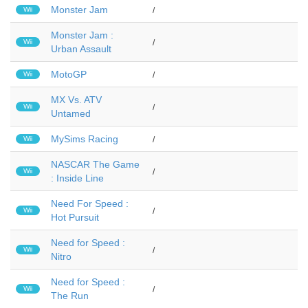
Monster Jam
Wii
/
Monster Jam :
Wii
/
Urban Assault
MotoGP
Wii
/
MX Vs. ATV
Wii
/
Untamed
MySims Racing
Wii
/
NASCAR The Game
Wii
/
: Inside Line
Need For Speed :
Wii
/
Hot Pursuit
Need for Speed :
Wii
/
Nitro
Need for Speed :
Wii
/
The Run