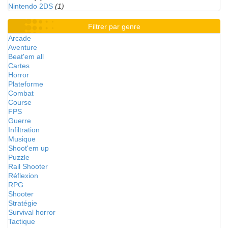
Nintendo 2DS
(1)
Filtrer par genre
Arcade
Aventure
Beat'em all
Cartes
Horror
Plateforme
Combat
Course
FPS
Guerre
Infiltration
Musique
Shoot'em up
Puzzle
Rail Shooter
Réflexion
RPG
Shooter
Stratégie
Survival horror
Tactique