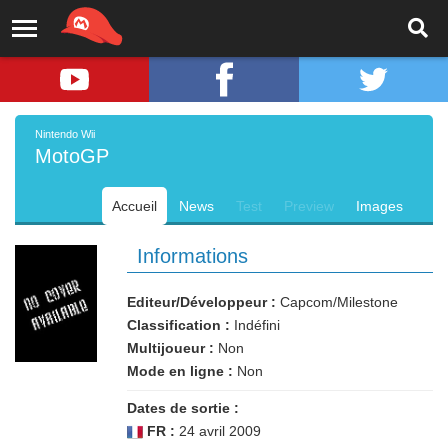
Nintendo Wii
MotoGP
Accueil
News
Test
Preview
Images
Informations
Editeur/Développeur :
Capcom/Milestone
Classification :
Indéfini
Multijoueur :
Non
Mode en ligne :
Non
Dates de sortie :
FR :
24 avril 2009