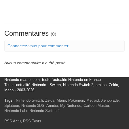
Commentaires
(0)
Connectez-vous pour commenter
Aucun commentaire n'a été posté.
Nintendo-master.com, toute l'actualité Nintendo en France
Toute l'actualité Nintendo : Switch, Nintendo Switch 2, amiibo, Zelda,
Mario - 2003-2026
Tags :
Nintendo Switch
,
Zelda
,
Mario
,
Pokémon
,
Metroid
,
Xenoblade
,
Splatoon
,
Nintendo 3DS
,
Amiibo
,
My Nintendo
,
Cartoon Master
,
Nintendo Labo
Nintendo Switch 2
RSS Actu
,
RSS Tests