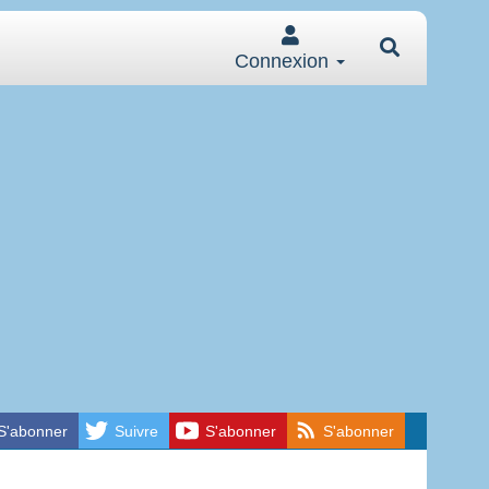
Connexion
S'abonner
Suivre
S'abonner
S'abonner