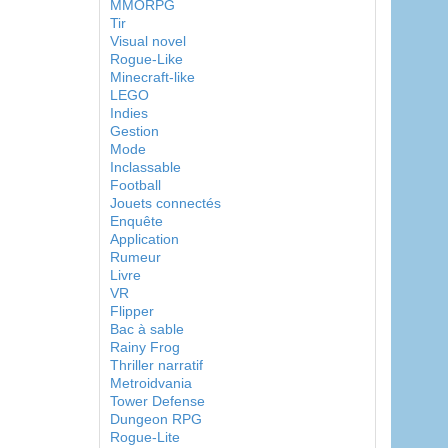
MMORPG
Tir
Visual novel
Rogue-Like
Minecraft-like
LEGO
Indies
Gestion
Mode
Inclassable
Football
Jouets connectés
Enquête
Application
Rumeur
Livre
VR
Flipper
Bac à sable
Rainy Frog
Thriller narratif
Metroidvania
Tower Defense
Dungeon RPG
Rogue-Lite