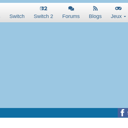
s
Switch
Switch 2
Forums
Blogs
Jeux