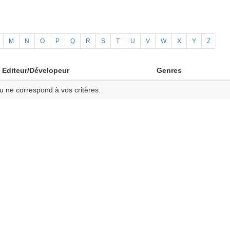
M
N
O
P
Q
R
S
T
U
V
W
X
Y
Z
Editeur/Dévelopeur
Genres
u ne correspond à vos critères.