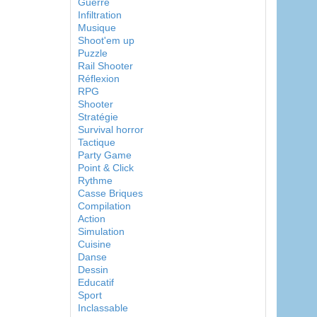
Guerre
Infiltration
Musique
Shoot'em up
Puzzle
Rail Shooter
Réflexion
RPG
Shooter
Stratégie
Survival horror
Tactique
Party Game
Point & Click
Rythme
Casse Briques
Compilation
Action
Simulation
Cuisine
Danse
Dessin
Educatif
Sport
Inclassable