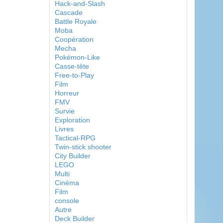
Hack-and-Slash
Cascade
Battle Royale
Moba
Coopération
Mecha
Pokémon-Like
Casse-tête
Free-to-Play
Film
Horreur
FMV
Survie
Exploration
Livres
Tactical-RPG
Twin-stick shooter
City Builder
LEGO
Multi
Cinéma
Film
console
Autre
Deck Builder