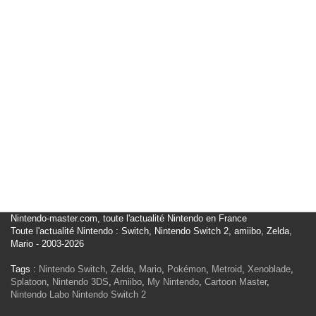
Nintendo-master.com, toute l'actualité Nintendo en France
Toute l'actualité Nintendo : Switch, Nintendo Switch 2, amiibo, Zelda,
Mario - 2003-2026
Tags :
Nintendo Switch
,
Zelda
,
Mario
,
Pokémon
,
Metroid
,
Xenoblade
,
Splatoon
,
Nintendo 3DS
,
Amiibo
,
My Nintendo
,
Cartoon Master
,
Nintendo Labo
Nintendo Switch 2