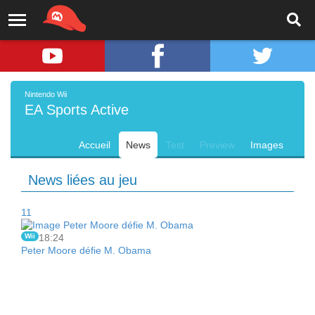
Nintendo Wii
EA Sports Active
Accueil
News
Test
Preview
Images
News liées au jeu
11
Wii
18:24
Peter Moore défie M. Obama