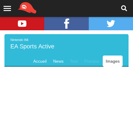
Nintendo Wii
EA Sports Active
Accueil
News
Test
Preview
Images