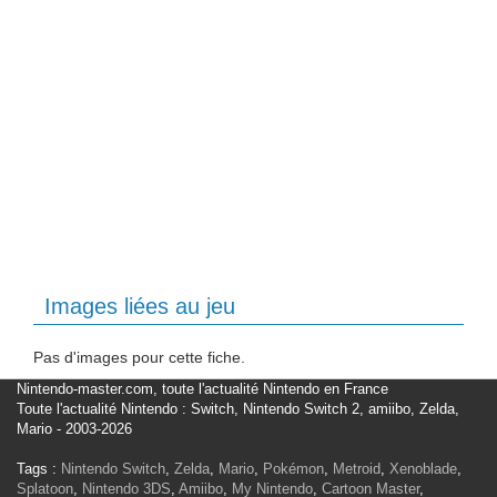
Images liées au jeu
Pas d'images pour cette fiche.
Nintendo-master.com, toute l'actualité Nintendo en France
Toute l'actualité Nintendo : Switch, Nintendo Switch 2, amiibo, Zelda,
Mario - 2003-2026
Tags :
Nintendo Switch
,
Zelda
,
Mario
,
Pokémon
,
Metroid
,
Xenoblade
,
Splatoon
,
Nintendo 3DS
,
Amiibo
,
My Nintendo
,
Cartoon Master
,