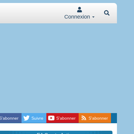
Connexion
S'abonner
Suivre
S'abonner
S'abonner