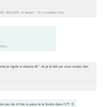
, Win2000, or better". So I installed Unix.
aphes.
te je rigole si obama dit " ok je le fait car vous voulez des
on jeu de m*rde tu peux te le foutre dans l'c*l" :D