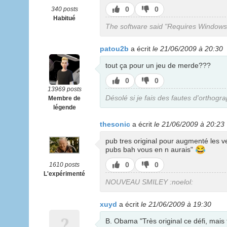
J’aime
J’aime
0
0
340 posts
pas
Habitué
The software said "Requires Windows98
patou2b
a écrit
le 21/06/2009 à 20:30
tout ça pour un jeu de merde???
J’aime
J’aime
0
0
pas
13969 posts
Désolé si je fais des fautes d'orthogr
Membre de
légende
thesonic
a écrit
le 21/06/2009 à 20:23
pub tres original pour augmenté les ven
😂
pubs bah vous en n aurais"
J’aime
J’aime
0
0
1610 posts
pas
L'expérimenté
NOUVEAU SMILEY :noelol:
xuyd
a écrit
le 21/06/2009 à 19:30
B. Obama "Très original ce défi, mais t