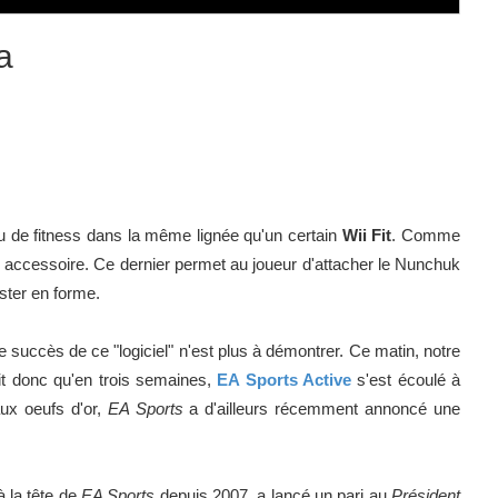
a
 de fitness dans la même lignée qu'un certain
Wii Fit
. Comme
accessoire. Ce dernier permet au joueur d'attacher le Nunchuk
ester en forme.
, le succès de ce "logiciel" n'est plus à démontrer. Ce matin, notre
it donc qu'en trois semaines,
EA Sports Active
s'est écoulé à
aux oeufs d'or,
EA Sports
a d'ailleurs récemment annoncé une
 à la tête de
EA Sports
depuis 2007, a lancé un pari au
Président