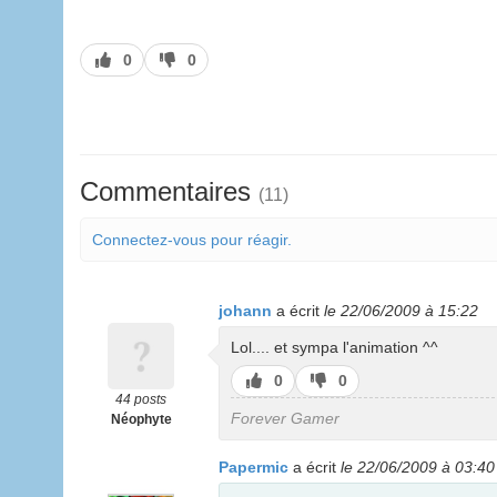
J’aime
J’aime
0
0
pas
Commentaires
(11)
Connectez-vous pour réagir.
johann
a écrit
le 22/06/2009 à 15:22
Lol.... et sympa l'animation ^^
J’aime
J’aime
0
0
pas
44 posts
Forever Gamer
Néophyte
Papermic
a écrit
le 22/06/2009 à 03:40