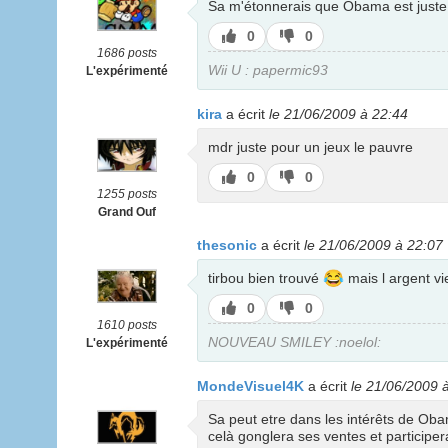
Sa m'étonnerais que Obama est juste ç
J’aime
J’aime
0
0
pas
1686 posts
Wii U : papermic93
L'expérimenté
kira
a écrit
le 21/06/2009 à 22:44
mdr juste pour un jeux le pauvre
J’aime
J’aime
0
0
pas
1255 posts
Grand Ouf
thesonic
a écrit
le 21/06/2009 à 22:07
😂
tirbou bien trouvé
mais l argent v
J’aime
J’aime
0
0
pas
1610 posts
NOUVEAU SMILEY :noelol:
L'expérimenté
MondeVisuel4K
a écrit
le 21/06/2009 
Sa peut etre dans les intérêts de Oba
celà gonglera ses ventes et participer