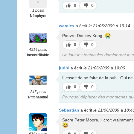
J’aime
J’aime
0
0
pas
1 posts
Néophyte
waralex
a écrit
le 21/06/2009 à 19:14
😭
Pauvre Donkey Kong.
J’aime
J’aime
0
0
pas
4514 posts
Un jour les tentacules domineront le
Incontrôlable
judhi
a écrit
le 21/06/2009 à 19:06
Il essait de se faire de la pub . Qui ne 
J’aime
J’aime
0
0
pas
247 posts
Pourquoi déplacer des montagnes quand
P'tit habitué
Sebastian
a écrit
le 21/06/2009 à 18:4
Sacre Peter Moore, il croit vraimmen
😂
J’aime
J’aime
0
0
5784 posts