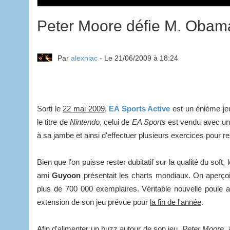
Peter Moore défie M. Obam
Par
alexniac
- Le 21/06/2009 à 18:24
Sorti le
22 mai 2009
,
EA Sports Active
est un énième jeu
le titre de
Nintendo
, celui de
EA Sports
est vendu avec un 
à sa jambe et ainsi d'effectuer plusieurs exercices pour r
Bien que l'on puisse rester dubitatif sur la qualité du soft
ami
Guyoon
présentait les charts mondiaux. On aperço
plus de 700 000 exemplaires. Véritable nouvelle poule 
extension de son jeu prévue pour
la fin de l'année
.
Afin d'alimenter un buzz autour de son jeu,
Peter Moore
,