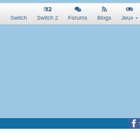
s
Switch
Switch 2
Forums
Blogs
Jeux