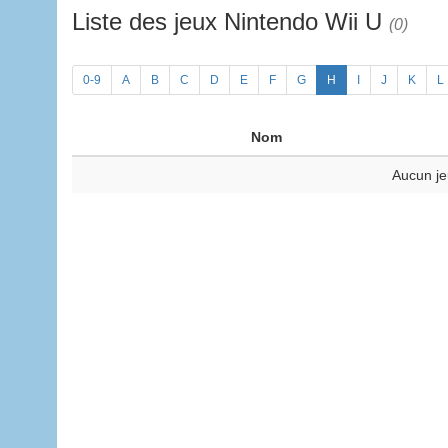
Liste des jeux Nintendo Wii U
(0)
0-9
A
B
C
D
E
F
G
H
I
J
K
L
Nom
Aucun je