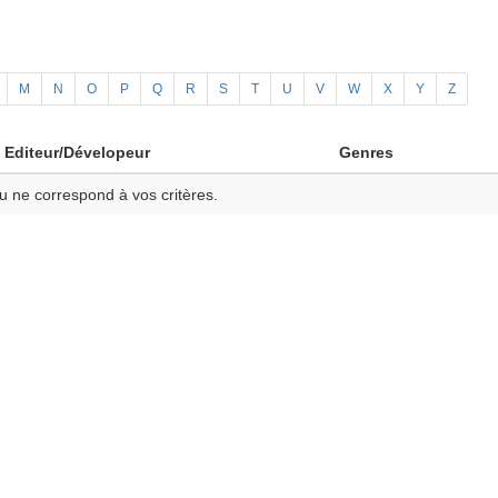
M
N
O
P
Q
R
S
T
U
V
W
X
Y
Z
Editeur/Dévelopeur
Genres
u ne correspond à vos critères.