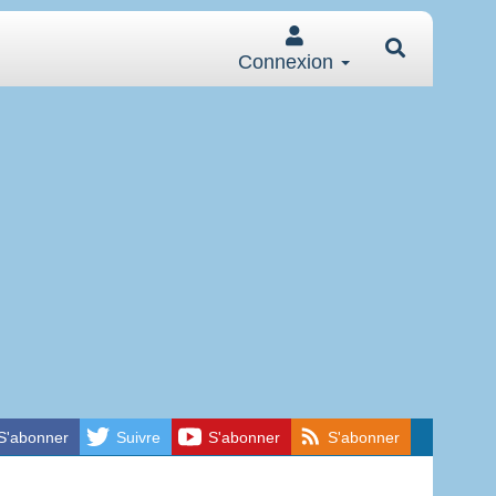
Connexion
S'abonner
Suivre
S'abonner
S'abonner