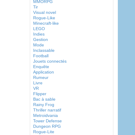
MMORPG
Tir
Visual novel
Rogue-Like
Minecraft-like
LEGO
Indies
Gestion
Mode
Inclassable
Football
Jouets connectés
Enquête
Application
Rumeur
Livre
VR
Flipper
Bac à sable
Rainy Frog
Thriller narratif
Metroidvania
Tower Defense
Dungeon RPG
Rogue-Lite