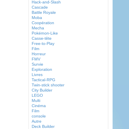
Hack-and-Slash
Cascade
Battle Royale
Moba
Coopération
Mecha
Pokémon-Like
Casse-tête
Free-to-Play
Film
Horreur
FMV
Survie
Exploration
Livres
Tactical-RPG
Twin-stick shooter
City Builder
LEGO
Multi
Cinéma
Film
console
Autre
Deck Builder