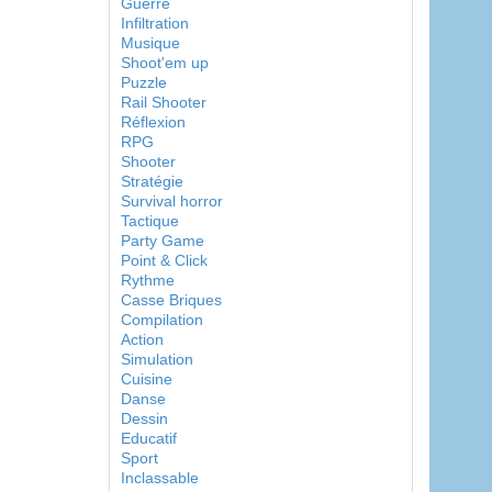
Guerre
Infiltration
Musique
Shoot'em up
Puzzle
Rail Shooter
Réflexion
RPG
Shooter
Stratégie
Survival horror
Tactique
Party Game
Point & Click
Rythme
Casse Briques
Compilation
Action
Simulation
Cuisine
Danse
Dessin
Educatif
Sport
Inclassable