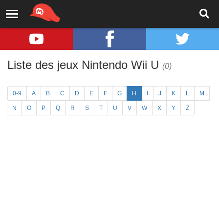
Liste des jeux Nintendo Wii U
(0)
0-9
A
B
C
D
E
F
G
H
I
J
K
L
M
N
O
P
Q
R
S
T
U
V
W
X
Y
Z