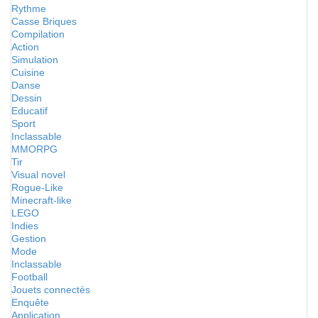
Rythme
Casse Briques
Compilation
Action
Simulation
Cuisine
Danse
Dessin
Educatif
Sport
Inclassable
MMORPG
Tir
Visual novel
Rogue-Like
Minecraft-like
LEGO
Indies
Gestion
Mode
Inclassable
Football
Jouets connectés
Enquête
Application