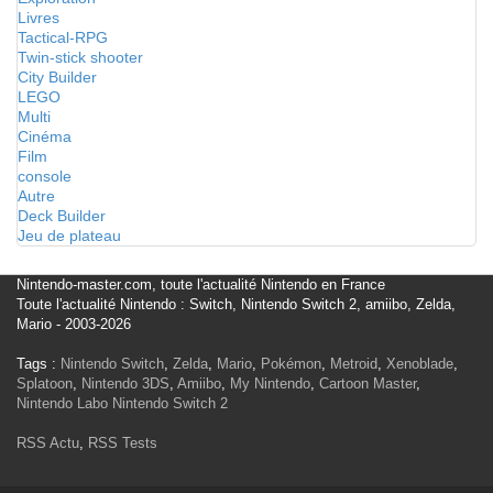
Livres
Tactical-RPG
Twin-stick shooter
City Builder
LEGO
Multi
Cinéma
Film
console
Autre
Deck Builder
Jeu de plateau
Nintendo-master.com, toute l'actualité Nintendo en France
Toute l'actualité Nintendo : Switch, Nintendo Switch 2, amiibo, Zelda,
Mario - 2003-2026
Tags :
Nintendo Switch
,
Zelda
,
Mario
,
Pokémon
,
Metroid
,
Xenoblade
,
Splatoon
,
Nintendo 3DS
,
Amiibo
,
My Nintendo
,
Cartoon Master
,
Nintendo Labo
Nintendo Switch 2
RSS Actu
,
RSS Tests