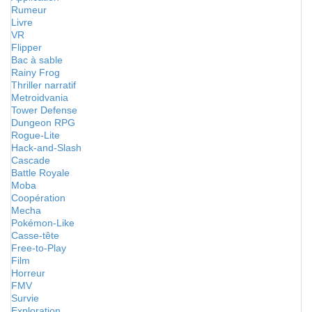
Rumeur
Livre
VR
Flipper
Bac à sable
Rainy Frog
Thriller narratif
Metroidvania
Tower Defense
Dungeon RPG
Rogue-Lite
Hack-and-Slash
Cascade
Battle Royale
Moba
Coopération
Mecha
Pokémon-Like
Casse-tête
Free-to-Play
Film
Horreur
FMV
Survie
Exploration