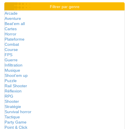
Filtrer par genre
Arcade
Aventure
Beat'em all
Cartes
Horror
Plateforme
Combat
Course
FPS
Guerre
Infiltration
Musique
Shoot'em up
Puzzle
Rail Shooter
Réflexion
RPG
Shooter
Stratégie
Survival horror
Tactique
Party Game
Point & Click