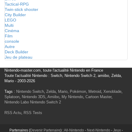
Tactical-RPG
Twin-stick shooter
City Builder
LEGO
Multi
Cinéma
Film
console
Autre
Deck Builder
Jeu de plateau
Nintendo-master.com, toute l'actualité Nintendo en France
Toute l'actualité Nintendo : Switch, Nintendo Switch 2, amiibo, Zelda,
Mario - 2003-2026
Tags :
Nintendo Switch
,
Zelda
,
Mario
,
Pokémon
,
Metroid
,
Xenoblade
,
Splatoon
,
Nintendo 3DS
,
Amiibo
,
My Nintendo
,
Cartoon Master
,
Nintendo Labo
Nintendo Switch 2
RSS Actu
,
RSS Tests
Partenaires (
Devenir Partenaire
) :
All-Nintendo
-
Next-Nintendo
-
Jeux
-