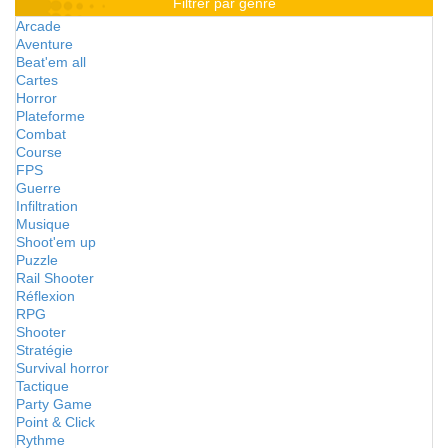
Filtrer par genre
Arcade
Aventure
Beat'em all
Cartes
Horror
Plateforme
Combat
Course
FPS
Guerre
Infiltration
Musique
Shoot'em up
Puzzle
Rail Shooter
Réflexion
RPG
Shooter
Stratégie
Survival horror
Tactique
Party Game
Point & Click
Rythme