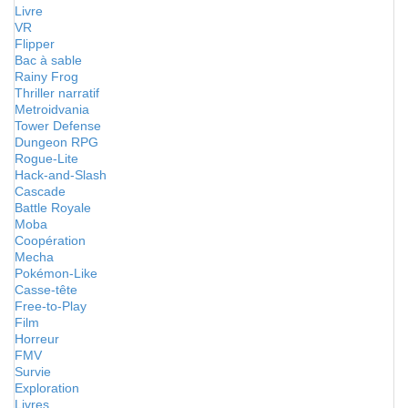
Livre
VR
Flipper
Bac à sable
Rainy Frog
Thriller narratif
Metroidvania
Tower Defense
Dungeon RPG
Rogue-Lite
Hack-and-Slash
Cascade
Battle Royale
Moba
Coopération
Mecha
Pokémon-Like
Casse-tête
Free-to-Play
Film
Horreur
FMV
Survie
Exploration
Livres