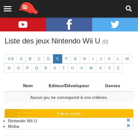
Liste des jeux Nintendo Wii U
(0)
0-9
A
B
C
D
E
F
G
H
I
J
K
L
M
N
O
P
Q
R
S
T
U
V
W
X
Y
Z
Nom
Editeur/Dévelopeur
Genres
Aucun jeu ne correspond à vos critères.
Filtres actifs
Nintendo Wii U
Moba