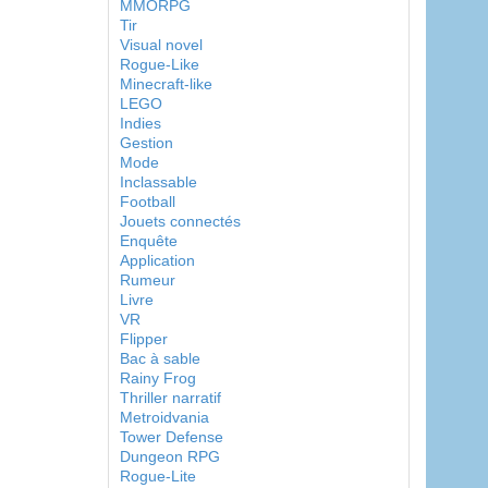
MMORPG
Tir
Visual novel
Rogue-Like
Minecraft-like
LEGO
Indies
Gestion
Mode
Inclassable
Football
Jouets connectés
Enquête
Application
Rumeur
Livre
VR
Flipper
Bac à sable
Rainy Frog
Thriller narratif
Metroidvania
Tower Defense
Dungeon RPG
Rogue-Lite