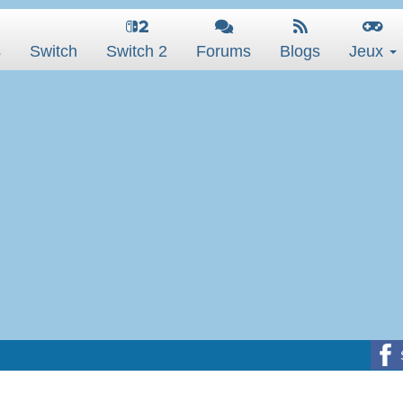
s
Switch
Switch 2
Forums
Blogs
Jeux