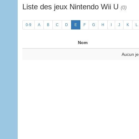
Liste des jeux Nintendo Wii U
(0)
0-9
A
B
C
D
E
F
G
H
I
J
K
L
Nom
Aucun je