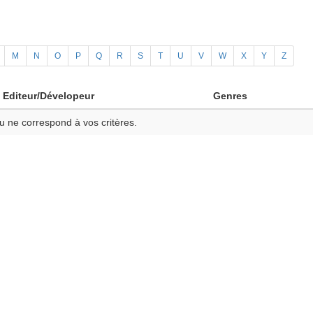
M
N
O
P
Q
R
S
T
U
V
W
X
Y
Z
Editeur/Dévelopeur
Genres
u ne correspond à vos critères.