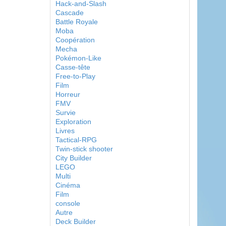
Hack-and-Slash
Cascade
Battle Royale
Moba
Coopération
Mecha
Pokémon-Like
Casse-tête
Free-to-Play
Film
Horreur
FMV
Survie
Exploration
Livres
Tactical-RPG
Twin-stick shooter
City Builder
LEGO
Multi
Cinéma
Film
console
Autre
Deck Builder