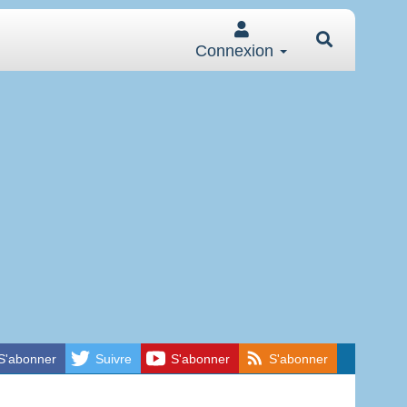
Connexion
S'abonner
Suivre
S'abonner
S'abonner