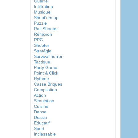
Guerre
Infiltration
Musique
Shoot'em up
Puzzle
Rail Shooter
Réflexion
RPG
Shooter
Stratégie
Survival horror
Tactique
Party Game
Point & Click
Rythme
Casse Briques
Compilation
Action
Simulation
Cuisine
Danse
Dessin
Educatif
Sport
Inclassable