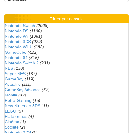
Filtrer par console
Nintendo Switch
(2906)
Nintendo DS
(1100)
Nintendo Wii
(1081)
Nintendo 3DS
(929)
Nintendo Wii U
(682)
GameCube
(422)
Nintendo 64
(315)
Nintendo Switch 2
(231)
NES
(138)
Super NES
(137)
GameBoy
(119)
Actualité
(111)
GameBoy Advance
(67)
Mobile
(42)
Retro-Gaming
(15)
New Nintendo 3DS
(11)
LEGO
(5)
Plateformes
(4)
Cinéma
(3)
Société
(2)
Nintendo 2DS
(1)