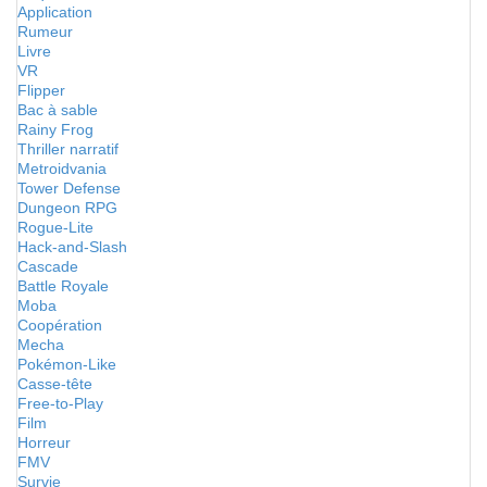
Application
Rumeur
Livre
VR
Flipper
Bac à sable
Rainy Frog
Thriller narratif
Metroidvania
Tower Defense
Dungeon RPG
Rogue-Lite
Hack-and-Slash
Cascade
Battle Royale
Moba
Coopération
Mecha
Pokémon-Like
Casse-tête
Free-to-Play
Film
Horreur
FMV
Survie