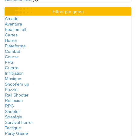
Filtrer par genre
Arcade
Aventure
Beat'em all
Cartes
Horror
Plateforme
Combat
Course
FPS
Guerre
Infiltration
Musique
Shoot'em up
Puzzle
Rail Shooter
Réflexion
RPG
Shooter
Stratégie
Survival horror
Tactique
Party Game