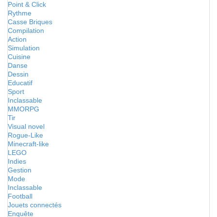
Point & Click
Rythme
Casse Briques
Compilation
Action
Simulation
Cuisine
Danse
Dessin
Educatif
Sport
Inclassable
MMORPG
Tir
Visual novel
Rogue-Like
Minecraft-like
LEGO
Indies
Gestion
Mode
Inclassable
Football
Jouets connectés
Enquête