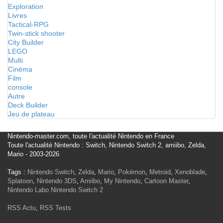
Exploration
Livres
Tactical-RPG
Twin-stick shooter
City Builder
LEGO
Multi
Cinéma
Film
console
Autre
Deck Builder
Jeu de plateau
Nintendo-master.com, toute l'actualité Nintendo en France
Toute l'actualité Nintendo : Switch, Nintendo Switch 2, amiibo, Zelda,
Mario - 2003-2026
Tags :
Nintendo Switch
,
Zelda
,
Mario
,
Pokémon
,
Metroid
,
Xenoblade
,
Splatoon
,
Nintendo 3DS
,
Amiibo
,
My Nintendo
,
Cartoon Master
,
Nintendo Labo
Nintendo Switch 2
RSS Actu
,
RSS Tests