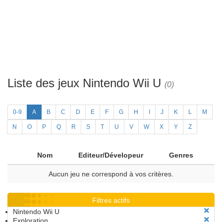
Liste des jeux Nintendo Wii U
(0)
0-9
A
B
C
D
E
F
G
H
I
J
K
L
M
N
O
P
Q
R
S
T
U
V
W
X
Y
Z
Nom
Editeur/Dévelopeur
Genres
Aucun jeu ne correspond à vos critères.
Filtres actifs
Nintendo Wii U
Exploration