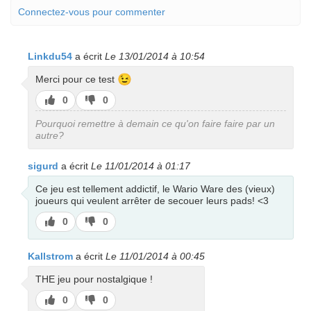
Connectez-vous pour commenter
Linkdu54
a écrit
Le 13/01/2014 à 10:54
😉
Merci pour ce test
J’aime
J’aime
0
0
pas
Pourquoi remettre à demain ce qu'on faire faire par un
autre?
sigurd
a écrit
Le 11/01/2014 à 01:17
Ce jeu est tellement addictif, le Wario Ware des (vieux)
joueurs qui veulent arrêter de secouer leurs pads! <3
J’aime
J’aime
0
0
pas
Kallstrom
a écrit
Le 11/01/2014 à 00:45
THE jeu pour nostalgique !
J’aime
J’aime
0
0