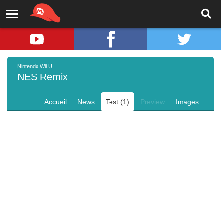
Nintendo Wii U
NES Remix
Accueil
News
Test (1)
Preview
Images