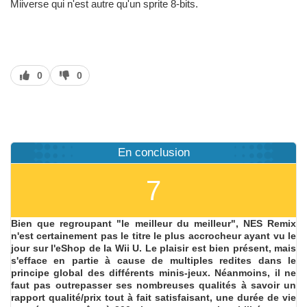
Miiverse qui n'est autre qu'un sprite 8-bits.
J’aime
J’aime
0
0
pas
En conclusion
7
Bien que regroupant "le meilleur du meilleur", NES Remix
n'est certainement pas le titre le plus accrocheur ayant vu le
jour sur l'eShop de la Wii U. Le plaisir est bien présent, mais
s'efface en partie à cause de multiples redites dans le
principe global des différents minis-jeux. Néanmoins, il ne
faut pas outrepasser ses nombreuses qualités à savoir un
rapport qualité/prix tout à fait satisfaisant, une durée de vie