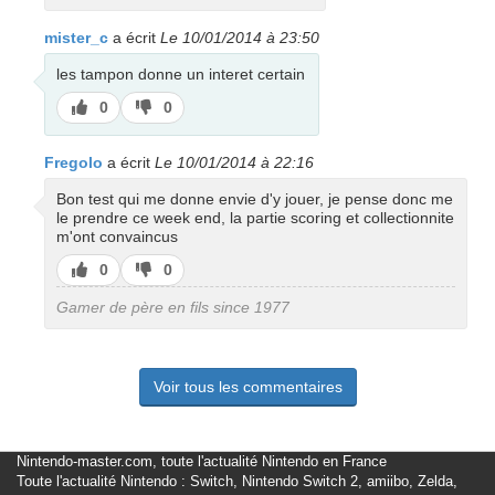
pas
mister_c
a écrit
Le 10/01/2014 à 23:50
les tampon donne un interet certain
J’aime
J’aime
0
0
pas
Fregolo
a écrit
Le 10/01/2014 à 22:16
Bon test qui me donne envie d'y jouer, je pense donc me
le prendre ce week end, la partie scoring et collectionnite
m'ont convaincus
J’aime
J’aime
0
0
pas
Gamer de père en fils since 1977
Voir tous les commentaires
Nintendo-master.com, toute l'actualité Nintendo en France
Toute l'actualité Nintendo : Switch, Nintendo Switch 2, amiibo, Zelda,