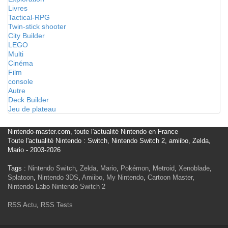
Livres
Tactical-RPG
Twin-stick shooter
City Builder
LEGO
Multi
Cinéma
Film
console
Autre
Deck Builder
Jeu de plateau
Nintendo-master.com, toute l'actualité Nintendo en France
Toute l'actualité Nintendo : Switch, Nintendo Switch 2, amiibo, Zelda,
Mario - 2003-2026
Tags :
Nintendo Switch
,
Zelda
,
Mario
,
Pokémon
,
Metroid
,
Xenoblade
,
Splatoon
,
Nintendo 3DS
,
Amiibo
,
My Nintendo
,
Cartoon Master
,
Nintendo Labo
Nintendo Switch 2
RSS Actu
,
RSS Tests