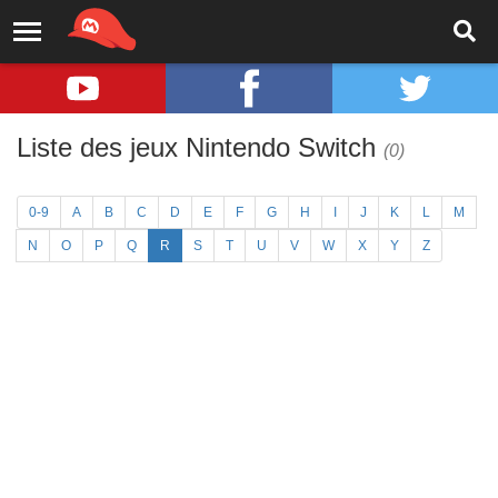
Liste des jeux Nintendo Switch
(0)
0-9
A
B
C
D
E
F
G
H
I
J
K
L
M
N
O
P
Q
R
S
T
U
V
W
X
Y
Z