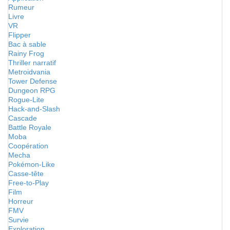
Rumeur
Livre
VR
Flipper
Bac à sable
Rainy Frog
Thriller narratif
Metroidvania
Tower Defense
Dungeon RPG
Rogue-Lite
Hack-and-Slash
Cascade
Battle Royale
Moba
Coopération
Mecha
Pokémon-Like
Casse-tête
Free-to-Play
Film
Horreur
FMV
Survie
Exploration