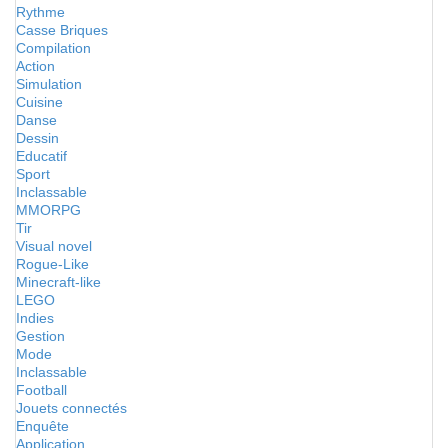
Rythme
Casse Briques
Compilation
Action
Simulation
Cuisine
Danse
Dessin
Educatif
Sport
Inclassable
MMORPG
Tir
Visual novel
Rogue-Like
Minecraft-like
LEGO
Indies
Gestion
Mode
Inclassable
Football
Jouets connectés
Enquête
Application