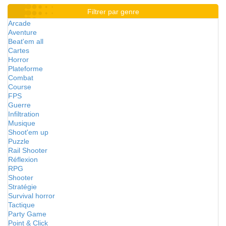
Filtrer par genre
Arcade
Aventure
Beat'em all
Cartes
Horror
Plateforme
Combat
Course
FPS
Guerre
Infiltration
Musique
Shoot'em up
Puzzle
Rail Shooter
Réflexion
RPG
Shooter
Stratégie
Survival horror
Tactique
Party Game
Point & Click