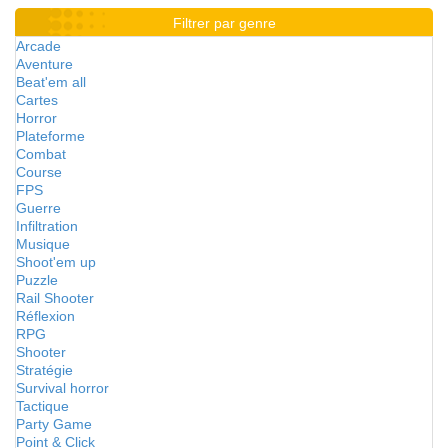
Filtrer par genre
Arcade
Aventure
Beat'em all
Cartes
Horror
Plateforme
Combat
Course
FPS
Guerre
Infiltration
Musique
Shoot'em up
Puzzle
Rail Shooter
Réflexion
RPG
Shooter
Stratégie
Survival horror
Tactique
Party Game
Point & Click