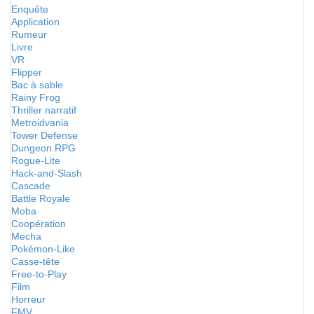
Enquête
Application
Rumeur
Livre
VR
Flipper
Bac à sable
Rainy Frog
Thriller narratif
Metroidvania
Tower Defense
Dungeon RPG
Rogue-Lite
Hack-and-Slash
Cascade
Battle Royale
Moba
Coopération
Mecha
Pokémon-Like
Casse-tête
Free-to-Play
Film
Horreur
FMV