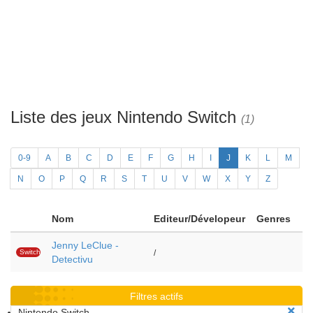
Liste des jeux Nintendo Switch
(1)
0-9
A
B
C
D
E
F
G
H
I
J
K
L
M
N
O
P
Q
R
S
T
U
V
W
X
Y
Z
Nom
Editeur/Dévelopeur
Genres
Jenny LeClue -
Switch
/
Detectivu
Filtres actifs
Nintendo Switch