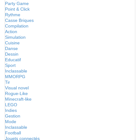
Party Game
Point & Click
Rythme
Casse Briques
Compilation
Action
Simulation
Cuisine
Danse
Dessin
Educatif
Sport
Inclassable
MMORPG
Tir
Visual novel
Rogue-Like
Minecraft-like
LEGO
Indies
Gestion
Mode
Inclassable
Football
Jouets connectés