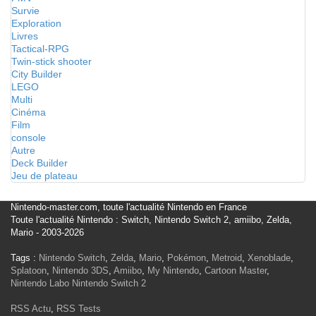
Survie
Exploration
Livres
Tactical-RPG
Twin-stick shooter
City Builder
LEGO
Multi
Cinéma
Film
console
Autre
Deck Builder
Jeu de plateau
Nintendo-master.com, toute l'actualité Nintendo en France
Toute l'actualité Nintendo : Switch, Nintendo Switch 2, amiibo, Zelda,
Mario - 2003-2026
Tags :
Nintendo Switch
,
Zelda
,
Mario
,
Pokémon
,
Metroid
,
Xenoblade
,
Splatoon
,
Nintendo 3DS
,
Amiibo
,
My Nintendo
,
Cartoon Master
,
Nintendo Labo
Nintendo Switch 2
RSS Actu
,
RSS Tests