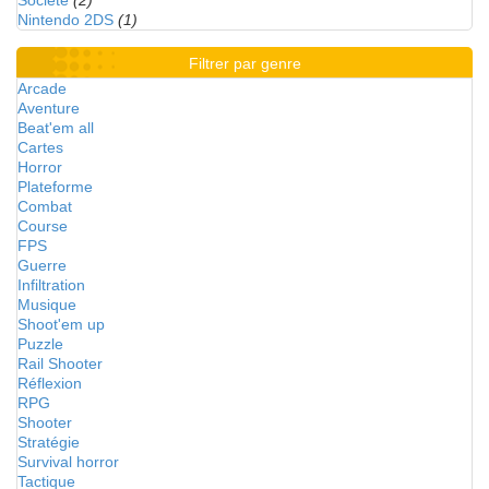
Société
(2)
Nintendo 2DS
(1)
Filtrer par genre
Arcade
Aventure
Beat'em all
Cartes
Horror
Plateforme
Combat
Course
FPS
Guerre
Infiltration
Musique
Shoot'em up
Puzzle
Rail Shooter
Réflexion
RPG
Shooter
Stratégie
Survival horror
Tactique