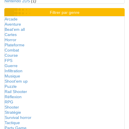
Nintendo 2DS
(1)
Filtrer par genre
Arcade
Aventure
Beat'em all
Cartes
Horror
Plateforme
Combat
Course
FPS
Guerre
Infiltration
Musique
Shoot'em up
Puzzle
Rail Shooter
Réflexion
RPG
Shooter
Stratégie
Survival horror
Tactique
Party Game