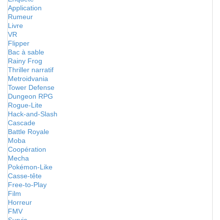
Application
Rumeur
Livre
VR
Flipper
Bac à sable
Rainy Frog
Thriller narratif
Metroidvania
Tower Defense
Dungeon RPG
Rogue-Lite
Hack-and-Slash
Cascade
Battle Royale
Moba
Coopération
Mecha
Pokémon-Like
Casse-tête
Free-to-Play
Film
Horreur
FMV