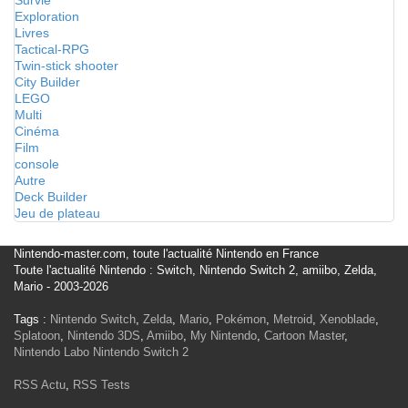
Survie
Exploration
Livres
Tactical-RPG
Twin-stick shooter
City Builder
LEGO
Multi
Cinéma
Film
console
Autre
Deck Builder
Jeu de plateau
Nintendo-master.com, toute l'actualité Nintendo en France
Toute l'actualité Nintendo : Switch, Nintendo Switch 2, amiibo, Zelda,
Mario - 2003-2026
Tags :
Nintendo Switch
,
Zelda
,
Mario
,
Pokémon
,
Metroid
,
Xenoblade
,
Splatoon
,
Nintendo 3DS
,
Amiibo
,
My Nintendo
,
Cartoon Master
,
Nintendo Labo
Nintendo Switch 2
RSS Actu
,
RSS Tests