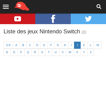
Liste des jeux Nintendo Switch
(1)
0-9
A
B
C
D
E
F
G
H
I
J
K
L
M
N
O
P
Q
R
S
T
U
V
W
X
Y
Z