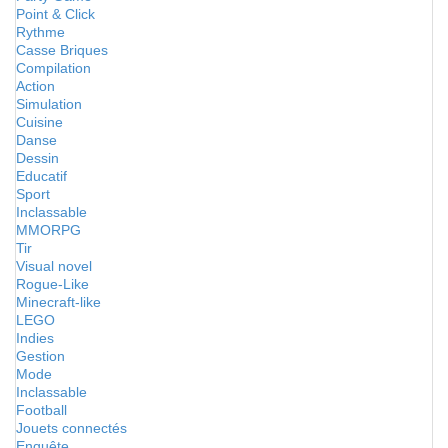
Point & Click
Rythme
Casse Briques
Compilation
Action
Simulation
Cuisine
Danse
Dessin
Educatif
Sport
Inclassable
MMORPG
Tir
Visual novel
Rogue-Like
Minecraft-like
LEGO
Indies
Gestion
Mode
Inclassable
Football
Jouets connectés
Enquête