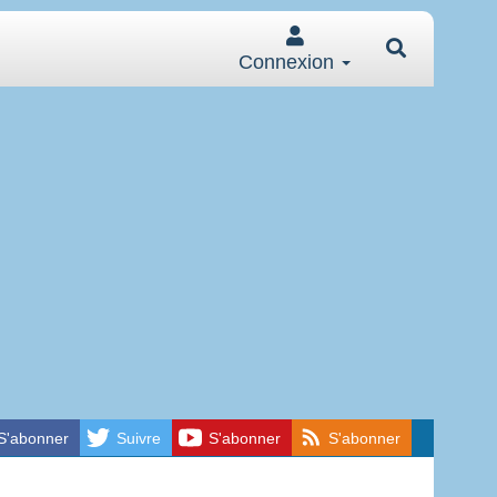
Connexion
S'abonner
Suivre
S'abonner
S'abonner