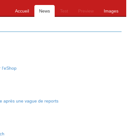
Accueil
News
Test
Preview
Images
r l'eShop
tie après une vague de reports
tch