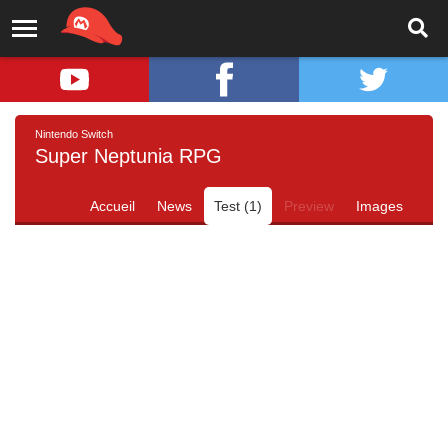
Nintendo Switch
Super Neptunia RPG
Accueil
News
Test (1)
Preview
Images