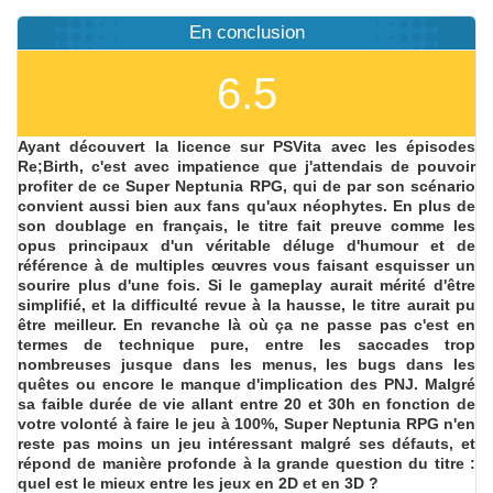
En conclusion
6.5
Ayant découvert la licence sur PSVita avec les épisodes
Re;Birth, c'est avec impatience que j'attendais de pouvoir
profiter de ce Super Neptunia RPG, qui de par son scénario
convient aussi bien aux fans qu'aux néophytes. En plus de
son doublage en français, le titre fait preuve comme les
opus principaux d'un véritable déluge d'humour et de
référence à de multiples œuvres vous faisant esquisser un
sourire plus d'une fois. Si le gameplay aurait mérité d'être
simplifié, et la difficulté revue à la hausse, le titre aurait pu
être meilleur. En revanche là où ça ne passe pas c'est en
termes de technique pure, entre les saccades trop
nombreuses jusque dans les menus, les bugs dans les
quêtes ou encore le manque d'implication des PNJ. Malgré
sa faible durée de vie allant entre 20 et 30h en fonction de
votre volonté à faire le jeu à 100%, Super Neptunia RPG n'en
reste pas moins un jeu intéressant malgré ses défauts, et
répond de manière profonde à la grande question du titre :
quel est le mieux entre les jeux en 2D et en 3D ?