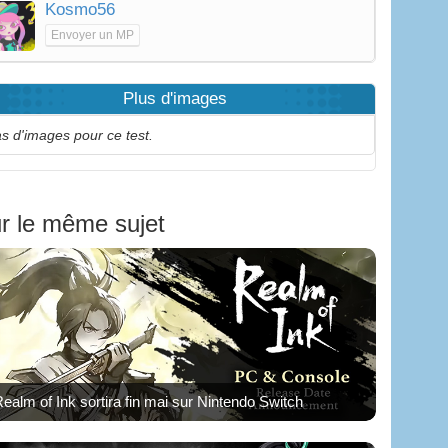
Kosmo56
Envoyer un MP
Plus d'images
s d'images pour ce test.
r le même sujet
ealm of Ink sortira fin mai sur Nintendo Switch