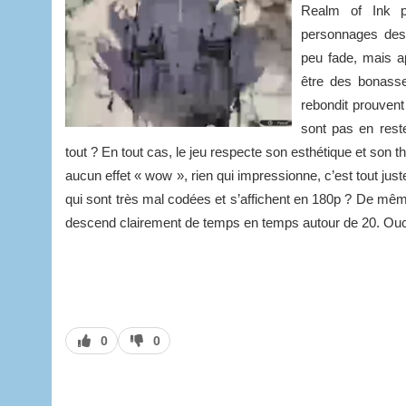
Realm of Ink p
personnages dess
peu fade, mais a
être des bonasses
rebondit prouvent
sont pas en rest
tout ? En tout cas, le jeu respecte son esthétique et son thè
aucun effet « wow », rien qui impressionne, c’est tout jus
qui sont très mal codées et s’affichent en 180p ? De même
descend clairement de temps en temps autour de 20. Ouc
J’aime
J’aime
0
0
pas