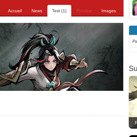
Accueil
News
Test (1)
Preview
Images
Pa
Su
R