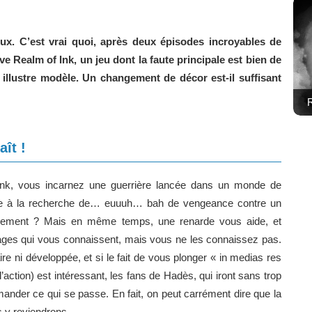
ux. C’est vrai quoi, après deux épisodes incroyables de
ve Realm of Ink, un jeu dont la faute principale est bien de
llustre modèle. Un changement de décor est-il suffisant
R
aît !
nk, vous incarnez une guerrière lancée dans un monde de
ise à la recherche de… euuuh… bah de vengeance contre un
iblement ? Mais en même temps, une renarde vous aide, et
ages qui vous connaissent, mais vous ne les connaissez pas.
laire ni développée, et si le fait de vous plonger « in medias res
l’action) est intéressant, les fans de Hadès, qui iront sans trop
mander ce qui se passe. En fait, on peut carrément dire que la
s y reviendrons.