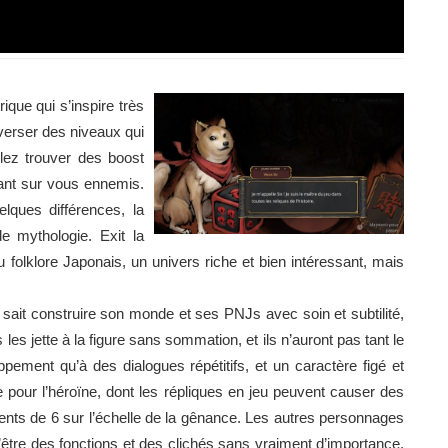
ique qui s’inspire très
verser des niveaux qui
lez trouver des boost
dant sur vous ennemis.
lques différences, la
e mythologie. Exit la
 folklore Japonais, un univers riche et bien intéressant, mais
 sait construire son monde et ses PNJs avec soin et subtilité,
les jette à la figure sans sommation, et ils n’auront pas tant le
ppement qu’à des dialogues répétitifs, et un caractère figé et
 pour l’héroïne, dont les répliques en jeu peuvent causer des
nts de 6 sur l’échelle de la gênance. Les autres personnages
’être des fonctions et des clichés sans vraiment d’importance,