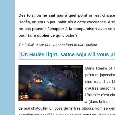
Des fois, on ne sait pas à quel point on est chance
Hadès, on est un peu habitués à cette excellence. Arri
ne pas pouvoir échapper à la comparaison avec son i
pour faire oublier ce qui cloche ?
Test réalisé sur une version fournie par l’éditeur
Un Hadès-light, sauce soja s’il vous pl
Dans Realm of I
peinture japona
dieu renard vis
d’autres personn
L’histoire n’est c
» (dans le feu de 
de mal chatouiller un boss de fin très obscur, vont se de
narration est sacrifiée et qu’on ne pige trop rien. Mais nou