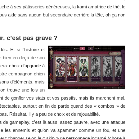
ouche à ses pâtisseries généreuses, la kami amatrice de thé, le
ous aide sans aucun but secondaire derrière la tête, oh ça non
r, c’est pas grave ?
s. Et si l’histoire et
ste bien en deçà de son
deux choix d’upgrade à
votre compagnon chien
isons d’éléments, mais
’on trouve une fois un
nt de gonfler vos stats et vos passifs, mais ils marchent mal,
ndétectables, surtout en fin de partie quand des « combos » de
. Résultat, il y a peu de choix et de rejouabilité.
s de gameplay, c’est là aussi assez pauvre, avec une attaque
sse les ennemis et qu’on va spammer comme un fou, et une
 peut changer selon le « skin » de personnage incarné (chose à