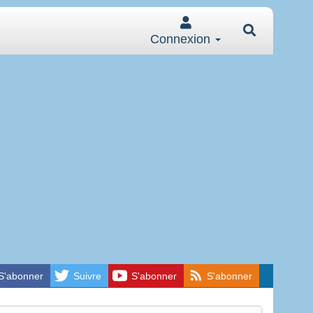
Connexion
S'abonner
Suivre
S'abonner
S'abonner