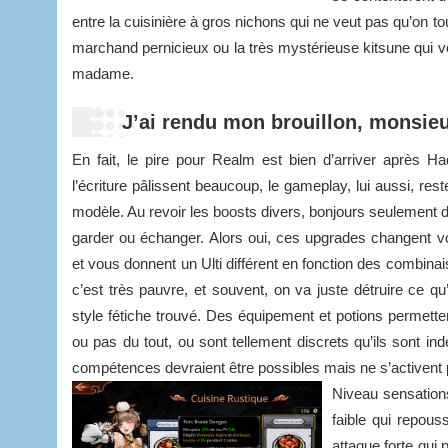
entre la cuisinière à gros nichons qui ne veut pas qu’on t
marchand pernicieux ou la très mystérieuse kitsune qui v
madame.
J’ai rendu mon brouillon, monsieu
En fait, le pire pour Realm est bien d’arriver après Hadè
l’écriture pâlissent beaucoup, le gameplay, lui aussi, re
modèle. Au revoir les boosts divers, bonjours seulement 
garder ou échanger. Alors oui, ces upgrades changent 
et vous donnent un Ulti différent en fonction des combina
c’est très pauvre, et souvent, on va juste détruire ce qu
style fétiche trouvé. Des équipement et potions permette
ou pas du tout, ou sont tellement discrets qu’ils sont i
compétences devraient être possibles mais ne s’activent pas
Niveau sensation
faible qui repou
attaque forte qui