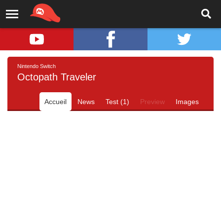
Nintendo Switch
Octopath Traveler
Accueil
News
Test (1)
Preview
Images