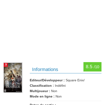
8.5
/10
Informations
Editeur/Développeur :
Square Enix/
Classification :
Indéfini
Multijoueur :
Non
Mode en ligne :
Non