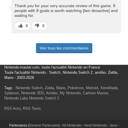
Thank you for your very accurate review of this game. 8
people with 8 goals is worth watching [lien desactive] and
waiting for.
J’aime
J’aime
0
0
pas
Voir tous les commentaires
Nintendo-master.com, toute l'actualité Nintendo en France
Toute l'actualité Nintendo : Switch, Nintendo Switch 2, amiibo, Zelda,
Mario - 2003-2026
Tags :
Nintendo Switch
,
Zelda
,
Mario
,
Pokémon
,
Metroid
,
Xenoblade
,
Splatoon
,
Nintendo 3DS
,
Amiibo
,
My Nintendo
,
Cartoon Master
,
Nintendo Labo
Nintendo Switch 2
RSS Actu
,
RSS Tests
Partenaires (
Devenir Partenaire
) :
All-Nintendo
-
Next-Nintendo
-
Jeux
-