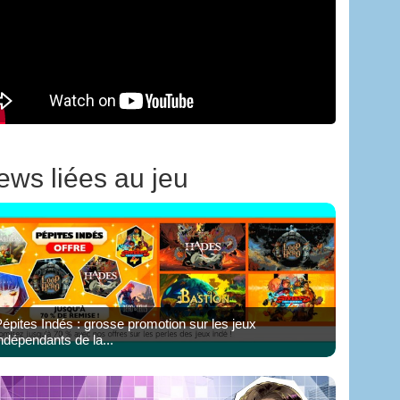
ews liées au jeu
épites Indés : grosse promotion sur les jeux
ndépendants de la...