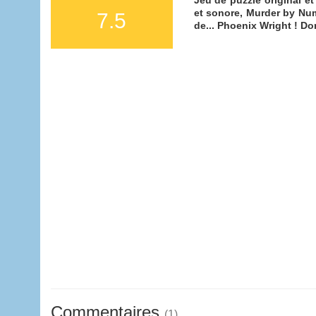
et sonore, Murder by Num
7.5
de... Phoenix Wright ! Do
Commentaires
(1)