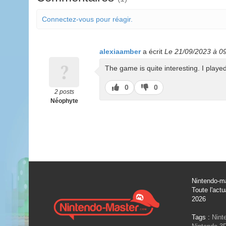
Connectez-vous pour réagir.
alexiaamber
a écrit
Le 21/09/2023 à 0
The game is quite interesting. I played
J’aime
J’aime
0
0
2 posts
pas
Néophyte
Nintendo-ma
Toute l'actu
2026
Tags :
Nint