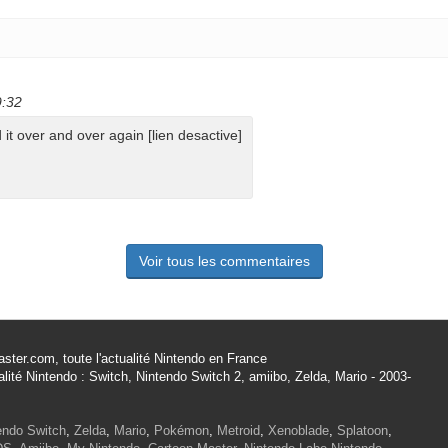
9:32
 it over and over again [lien desactive]
Voir tous les commentaires
ster.com, toute l'actualité Nintendo en France
alité Nintendo : Switch, Nintendo Switch 2, amiibo, Zelda, Mario - 2003-
endo Switch
,
Zelda
,
Mario
,
Pokémon
,
Metroid
,
Xenoblade
,
Splatoon
,