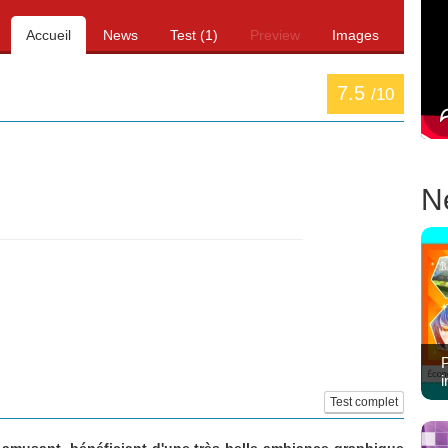
Accueil
News
Test (1)
Preview
Images
7.5
/10
N
P
i
Test complet
t amusant, bénéficiant d'une très belle ambiance graphique