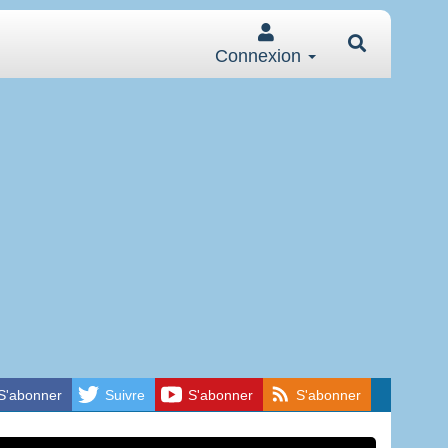
Connexion
S'abonner
Suivre
S'abonner
S'abonner