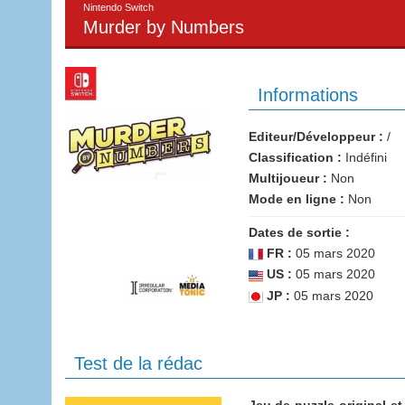
Nintendo Switch
Murder by Numbers
Informations
Editeur/Développeur :
/
Classification :
Indéfini
Multijoueur :
Non
Mode en ligne :
Non
Dates de sortie :
FR :
05 mars 2020
US :
05 mars 2020
JP :
05 mars 2020
Test de la rédac
Jeu de puzzle original e