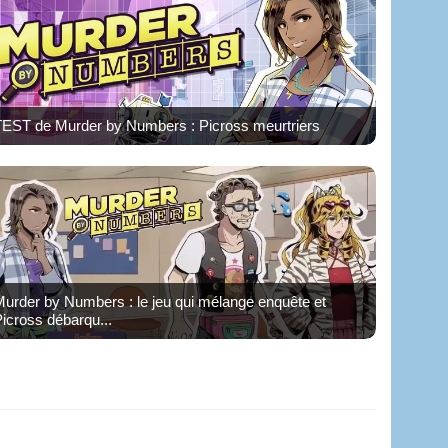
TEST de Murder by Numbers : Picross meurtriers
urder by Numbers : le jeu qui mélange enquête et
icross débarqu...