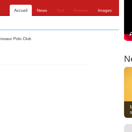
Accueil
News
Test
Preview
Images
nosaur Polo Club
N
M
s