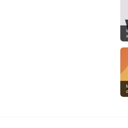
I
M
d