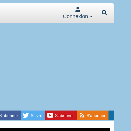
Connexion
S'abonner
Suivre
S'abonner
S'abonner