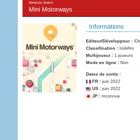
Nintendo Switch
Mini Motorways
Informations
Editeur/Développeur :
/Di
Classification :
Indéfini
Multijoueur :
1 joueurs
Mode en ligne :
Non
Dates de sortie :
FR :
juin 2022
US :
juin 2022
JP :
Inconnue