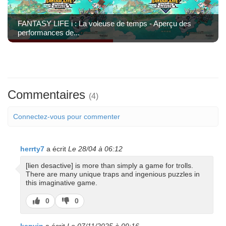
FANTASY LIFE i : La voleuse de temps - Aperçu des
performances de...
Commentaires
(4)
Connectez-vous pour commenter
herrty7
a écrit
Le 28/04 à 06:12
[lien desactive] is more than simply a game for trolls.
There are many unique traps and ingenious puzzles in
this imaginative game.
J’aime
J’aime
0
0
pas