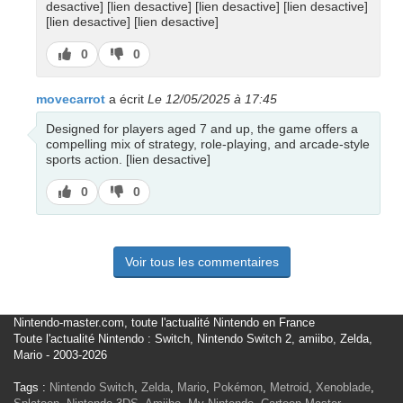
desactive] [lien desactive] [lien desactive] [lien desactive]
[lien desactive] [lien desactive]
J’aime
J’aime
0
0
pas
movecarrot
a écrit
Le 12/05/2025 à 17:45
Designed for players aged 7 and up, the game offers a
compelling mix of strategy, role-playing, and arcade-style
sports action. [lien desactive]
J’aime
J’aime
0
0
pas
Voir tous les commentaires
Nintendo-master.com, toute l'actualité Nintendo en France
Toute l'actualité Nintendo : Switch, Nintendo Switch 2, amiibo, Zelda,
Mario - 2003-2026
Tags :
Nintendo Switch
,
Zelda
,
Mario
,
Pokémon
,
Metroid
,
Xenoblade
,