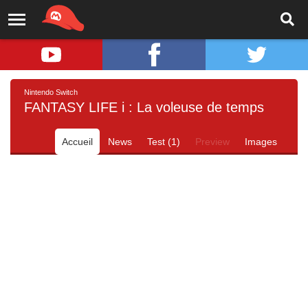
Nintendo Switch
FANTASY LIFE i : La voleuse de temps
Accueil
News
Test (1)
Preview
Images