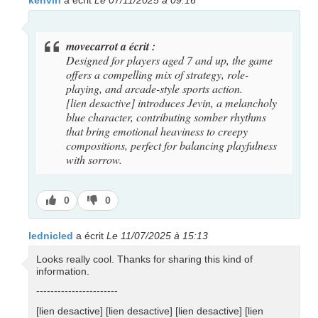
kenvin
a écrit
Le 07/11/2025 à 09:16
movecarrot a écrit :
Designed for players aged 7 and up, the game
offers a compelling mix of strategy, role-
playing, and arcade-style sports action.
[lien desactive] introduces Jevin, a melancholy
blue character, contributing somber rhythms
that bring emotional heaviness to creepy
compositions, perfect for balancing playfulness
with sorrow.
J’aime
J’aime
0
0
pas
lednicled
a écrit
Le 11/07/2025 à 15:13
Looks really cool. Thanks for sharing this kind of
information.
-----------------------
[lien desactive] [lien desactive] [lien desactive] [lien