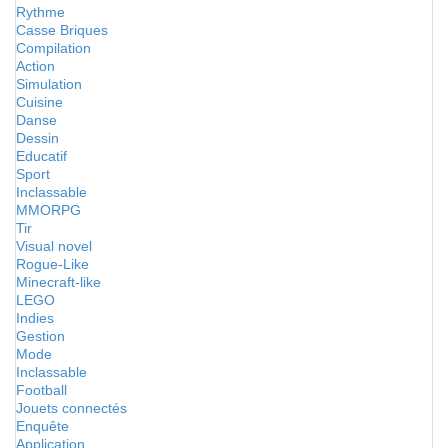
Rythme
Casse Briques
Compilation
Action
Simulation
Cuisine
Danse
Dessin
Educatif
Sport
Inclassable
MMORPG
Tir
Visual novel
Rogue-Like
Minecraft-like
LEGO
Indies
Gestion
Mode
Inclassable
Football
Jouets connectés
Enquête
Application