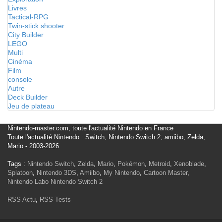
Livres
Tactical-RPG
Twin-stick shooter
City Builder
LEGO
Multi
Cinéma
Film
console
Autre
Deck Builder
Jeu de plateau
Nintendo-master.com, toute l'actualité Nintendo en France
Toute l'actualité Nintendo : Switch, Nintendo Switch 2, amiibo, Zelda,
Mario - 2003-2026
Tags :
Nintendo Switch
,
Zelda
,
Mario
,
Pokémon
,
Metroid
,
Xenoblade
,
Splatoon
,
Nintendo 3DS
,
Amiibo
,
My Nintendo
,
Cartoon Master
,
Nintendo Labo
Nintendo Switch 2
RSS Actu
,
RSS Tests