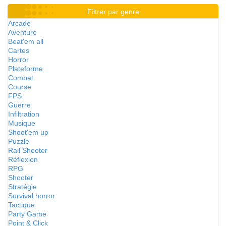
Filtrer par genre
Arcade
Aventure
Beat'em all
Cartes
Horror
Plateforme
Combat
Course
FPS
Guerre
Infiltration
Musique
Shoot'em up
Puzzle
Rail Shooter
Réflexion
RPG
Shooter
Stratégie
Survival horror
Tactique
Party Game
Point & Click