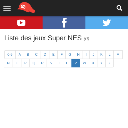
Liste des jeux Super NES
(0)
0-9
A
B
C
D
E
F
G
H
I
J
K
L
M
N
O
P
Q
R
S
T
U
V
W
X
Y
Z