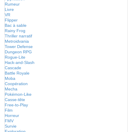
Rumeur
Livre
VR
Flipper
Bac à sable
Rainy Frog
Thriller narratif
Metroidvania
Tower Defense
Dungeon RPG
Rogue-Lite
Hack-and-Slash
Cascade
Battle Royale
Moba
Coopération
Mecha
Pokémon-Like
Casse-tête
Free-to-Play
Film
Horreur
FMV
Survie
Exploration