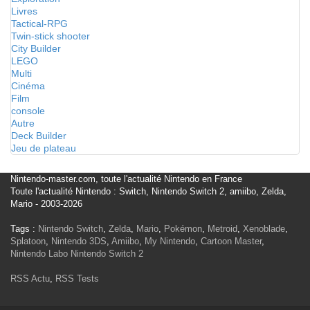
Livres
Tactical-RPG
Twin-stick shooter
City Builder
LEGO
Multi
Cinéma
Film
console
Autre
Deck Builder
Jeu de plateau
Nintendo-master.com, toute l'actualité Nintendo en France
Toute l'actualité Nintendo : Switch, Nintendo Switch 2, amiibo, Zelda,
Mario - 2003-2026
Tags :
Nintendo Switch
,
Zelda
,
Mario
,
Pokémon
,
Metroid
,
Xenoblade
,
Splatoon
,
Nintendo 3DS
,
Amiibo
,
My Nintendo
,
Cartoon Master
,
Nintendo Labo
Nintendo Switch 2
RSS Actu
,
RSS Tests