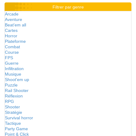
Filtrer par genre
Arcade
Aventure
Beat'em all
Cartes
Horror
Plateforme
Combat
Course
FPS
Guerre
Infiltration
Musique
Shoot'em up
Puzzle
Rail Shooter
Réflexion
RPG
Shooter
Stratégie
Survival horror
Tactique
Party Game
Point & Click