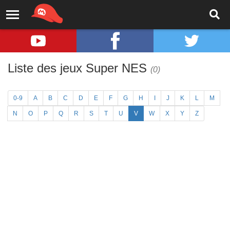
Liste des jeux Super NES
(0)
0-9
A
B
C
D
E
F
G
H
I
J
K
L
M
N
O
P
Q
R
S
T
U
V
W
X
Y
Z