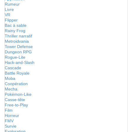
Rumeur
Livre
VR
Flipper
Bac à sable
Rainy Frog
Thriller narratif
Metroidvania
Tower Defense
Dungeon RPG
Rogue-Lite
Hack-and-Slash
Cascade
Battle Royale
Moba
Coopération
Mecha
Pokémon-Like
Casse-tête
Free-to-Play
Film
Horreur
FMV
Survie
Exploration