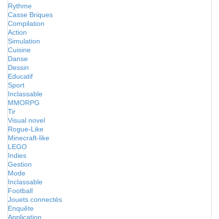
Rythme
Casse Briques
Compilation
Action
Simulation
Cuisine
Danse
Dessin
Educatif
Sport
Inclassable
MMORPG
Tir
Visual novel
Rogue-Like
Minecraft-like
LEGO
Indies
Gestion
Mode
Inclassable
Football
Jouets connectés
Enquête
Application