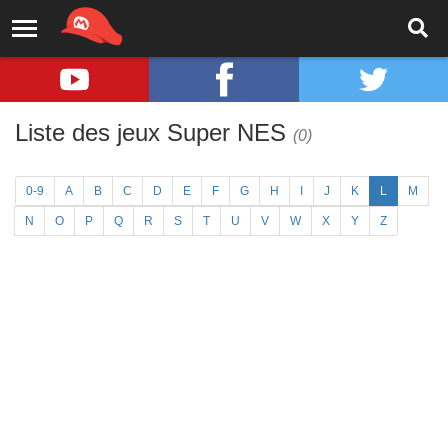
Liste des jeux Super NES
(0)
0-9
A
B
C
D
E
F
G
H
I
J
K
L
M
N
O
P
Q
R
S
T
U
V
W
X
Y
Z