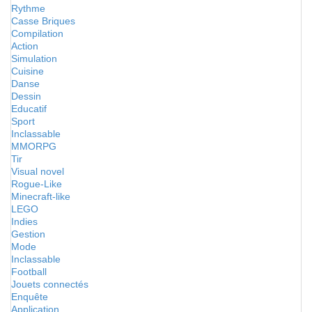
Rythme
Casse Briques
Compilation
Action
Simulation
Cuisine
Danse
Dessin
Educatif
Sport
Inclassable
MMORPG
Tir
Visual novel
Rogue-Like
Minecraft-like
LEGO
Indies
Gestion
Mode
Inclassable
Football
Jouets connectés
Enquête
Application