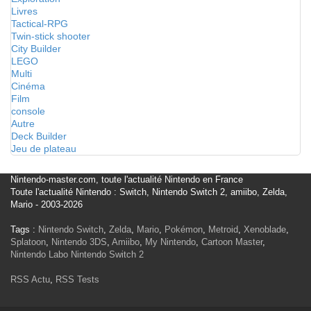
Livres
Tactical-RPG
Twin-stick shooter
City Builder
LEGO
Multi
Cinéma
Film
console
Autre
Deck Builder
Jeu de plateau
Nintendo-master.com, toute l'actualité Nintendo en France
Toute l'actualité Nintendo : Switch, Nintendo Switch 2, amiibo, Zelda,
Mario - 2003-2026
Tags :
Nintendo Switch
,
Zelda
,
Mario
,
Pokémon
,
Metroid
,
Xenoblade
,
Splatoon
,
Nintendo 3DS
,
Amiibo
,
My Nintendo
,
Cartoon Master
,
Nintendo Labo
Nintendo Switch 2
RSS Actu
,
RSS Tests