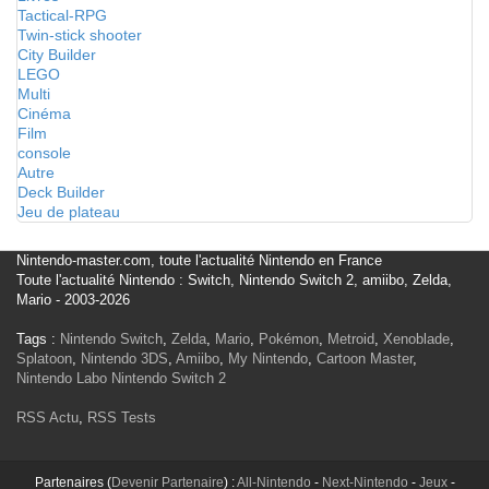
Tactical-RPG
Twin-stick shooter
City Builder
LEGO
Multi
Cinéma
Film
console
Autre
Deck Builder
Jeu de plateau
Nintendo-master.com, toute l'actualité Nintendo en France
Toute l'actualité Nintendo : Switch, Nintendo Switch 2, amiibo, Zelda,
Mario - 2003-2026
Tags :
Nintendo Switch
,
Zelda
,
Mario
,
Pokémon
,
Metroid
,
Xenoblade
,
Splatoon
,
Nintendo 3DS
,
Amiibo
,
My Nintendo
,
Cartoon Master
,
Nintendo Labo
Nintendo Switch 2
RSS Actu
,
RSS Tests
Partenaires (
Devenir Partenaire
) :
All-Nintendo
-
Next-Nintendo
-
Jeux
-