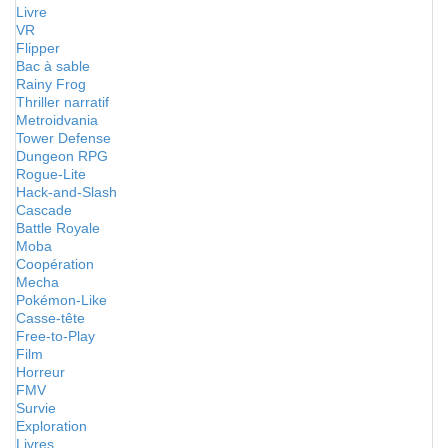
Livre
VR
Flipper
Bac à sable
Rainy Frog
Thriller narratif
Metroidvania
Tower Defense
Dungeon RPG
Rogue-Lite
Hack-and-Slash
Cascade
Battle Royale
Moba
Coopération
Mecha
Pokémon-Like
Casse-tête
Free-to-Play
Film
Horreur
FMV
Survie
Exploration
Livres