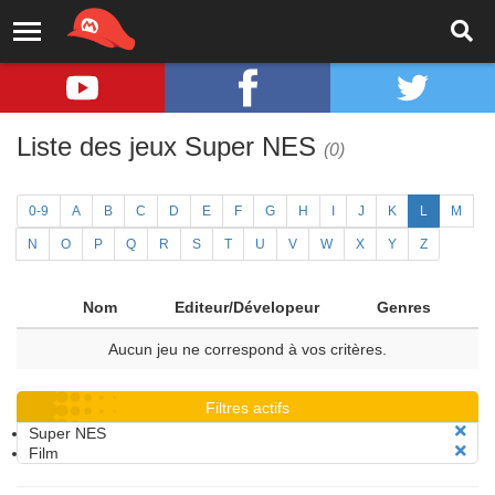
Liste des jeux Super NES
(0)
0-9
A
B
C
D
E
F
G
H
I
J
K
L
M
N
O
P
Q
R
S
T
U
V
W
X
Y
Z
Nom
Editeur/Dévelopeur
Genres
Aucun jeu ne correspond à vos critères.
Filtres actifs
Super NES
Film