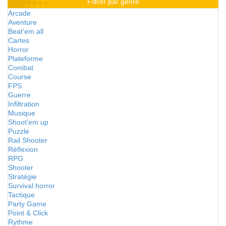
Filtrer par genre
Arcade
Aventure
Beat'em all
Cartes
Horror
Plateforme
Combat
Course
FPS
Guerre
Infiltration
Musique
Shoot'em up
Puzzle
Rail Shooter
Réflexion
RPG
Shooter
Stratégie
Survival horror
Tactique
Party Game
Point & Click
Rythme