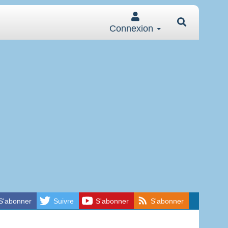
Connexion
S'abonner
Suivre
S'abonner
S'abonner