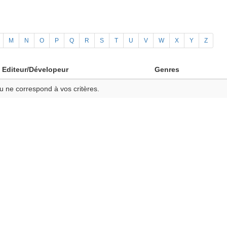
M
N
O
P
Q
R
S
T
U
V
W
X
Y
Z
Editeur/Dévelopeur
Genres
u ne correspond à vos critères.