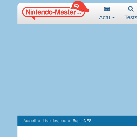
Actu
Test
Accueil
Liste des jeux
Super NES