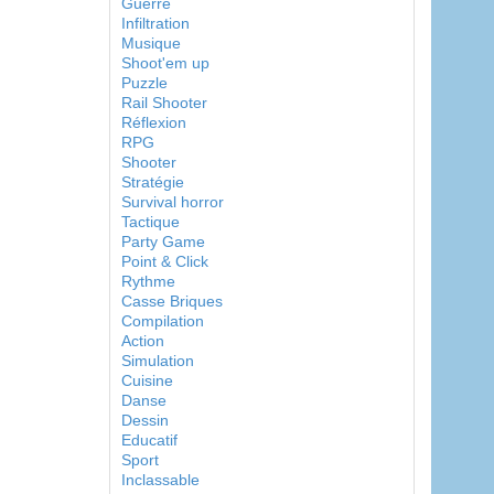
Guerre
Infiltration
Musique
Shoot'em up
Puzzle
Rail Shooter
Réflexion
RPG
Shooter
Stratégie
Survival horror
Tactique
Party Game
Point & Click
Rythme
Casse Briques
Compilation
Action
Simulation
Cuisine
Danse
Dessin
Educatif
Sport
Inclassable