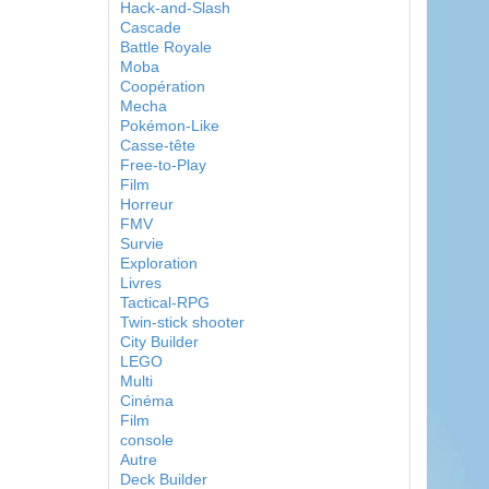
Hack-and-Slash
Cascade
Battle Royale
Moba
Coopération
Mecha
Pokémon-Like
Casse-tête
Free-to-Play
Film
Horreur
FMV
Survie
Exploration
Livres
Tactical-RPG
Twin-stick shooter
City Builder
LEGO
Multi
Cinéma
Film
console
Autre
Deck Builder