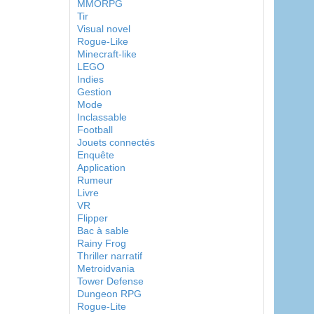
MMORPG
Tir
Visual novel
Rogue-Like
Minecraft-like
LEGO
Indies
Gestion
Mode
Inclassable
Football
Jouets connectés
Enquête
Application
Rumeur
Livre
VR
Flipper
Bac à sable
Rainy Frog
Thriller narratif
Metroidvania
Tower Defense
Dungeon RPG
Rogue-Lite