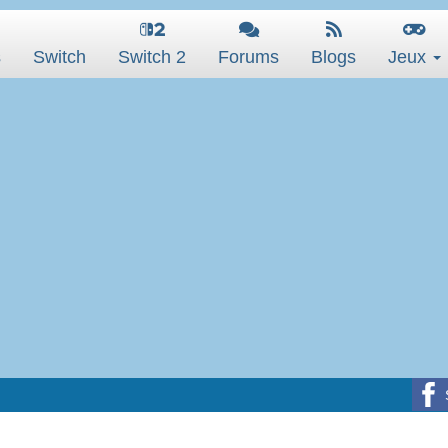
s
Switch
Switch 2
Forums
Blogs
Jeux