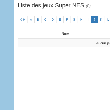
Liste des jeux Super NES
(0)
0-9
A
B
C
D
E
F
G
H
I
J
K
L
Nom
Aucun je