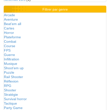
Filtrer par genre
Arcade
Aventure
Beat'em all
Cartes
Horror
Plateforme
Combat
Course
FPS
Guerre
Infiltration
Musique
Shoot'em up
Puzzle
Rail Shooter
Réflexion
RPG
Shooter
Stratégie
Survival horror
Tactique
Party Game