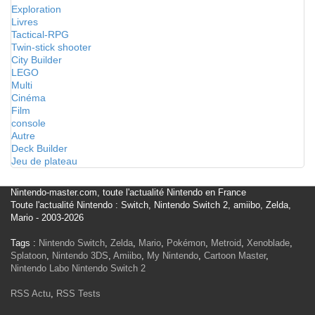
Exploration
Livres
Tactical-RPG
Twin-stick shooter
City Builder
LEGO
Multi
Cinéma
Film
console
Autre
Deck Builder
Jeu de plateau
Nintendo-master.com, toute l'actualité Nintendo en France
Toute l'actualité Nintendo : Switch, Nintendo Switch 2, amiibo, Zelda,
Mario - 2003-2026
Tags :
Nintendo Switch
,
Zelda
,
Mario
,
Pokémon
,
Metroid
,
Xenoblade
,
Splatoon
,
Nintendo 3DS
,
Amiibo
,
My Nintendo
,
Cartoon Master
,
Nintendo Labo
Nintendo Switch 2
RSS Actu
,
RSS Tests