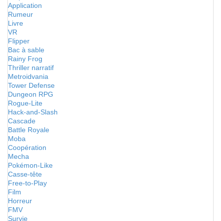
Application
Rumeur
Livre
VR
Flipper
Bac à sable
Rainy Frog
Thriller narratif
Metroidvania
Tower Defense
Dungeon RPG
Rogue-Lite
Hack-and-Slash
Cascade
Battle Royale
Moba
Coopération
Mecha
Pokémon-Like
Casse-tête
Free-to-Play
Film
Horreur
FMV
Survie