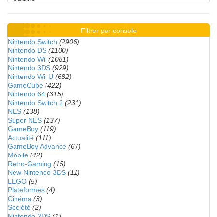
Filtrer par console
Nintendo Switch
(2906)
Nintendo DS
(1100)
Nintendo Wii
(1081)
Nintendo 3DS
(929)
Nintendo Wii U
(682)
GameCube
(422)
Nintendo 64
(315)
Nintendo Switch 2
(231)
NES
(138)
Super NES
(137)
GameBoy
(119)
Actualité
(111)
GameBoy Advance
(67)
Mobile
(42)
Retro-Gaming
(15)
New Nintendo 3DS
(11)
LEGO
(5)
Plateformes
(4)
Cinéma
(3)
Société
(2)
Nintendo 2DS
(1)