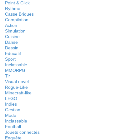
Point & Click
Rythme
Casse Briques
Compilation
Action
Simulation
Cuisine
Danse
Dessin
Educatif
Sport
Inclassable
MMORPG
Tir
Visual novel
Rogue-Like
Minecraft-like
LEGO
Indies
Gestion
Mode
Inclassable
Football
Jouets connectés
Enquête