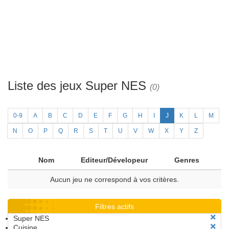
Liste des jeux Super NES
(0)
0-9
A
B
C
D
E
F
G
H
I
J
K
L
M
N
O
P
Q
R
S
T
U
V
W
X
Y
Z
Nom
Editeur/Dévelopeur
Genres
Aucun jeu ne correspond à vos critères.
Filtres actifs
Super NES
Cuisine