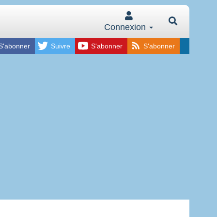
Connexion
S'abonner
Suivre
S'abonner
S'abonner