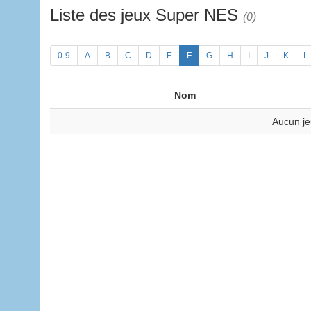
Liste des jeux Super NES
(0)
0-9
A
B
C
D
E
F
G
H
I
J
K
L
Nom
Aucun je