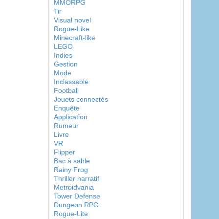
MMORPG
Tir
Visual novel
Rogue-Like
Minecraft-like
LEGO
Indies
Gestion
Mode
Inclassable
Football
Jouets connectés
Enquête
Application
Rumeur
Livre
VR
Flipper
Bac à sable
Rainy Frog
Thriller narratif
Metroidvania
Tower Defense
Dungeon RPG
Rogue-Lite