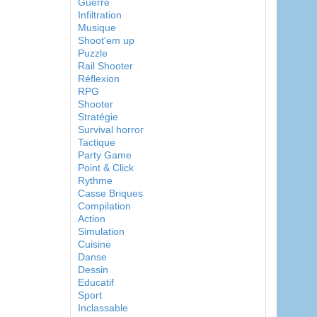
Guerre
Infiltration
Musique
Shoot'em up
Puzzle
Rail Shooter
Réflexion
RPG
Shooter
Stratégie
Survival horror
Tactique
Party Game
Point & Click
Rythme
Casse Briques
Compilation
Action
Simulation
Cuisine
Danse
Dessin
Educatif
Sport
Inclassable