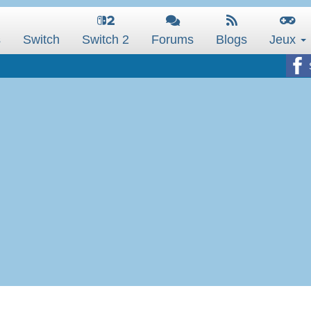
s
Switch
Switch 2
Forums
Blogs
Jeux