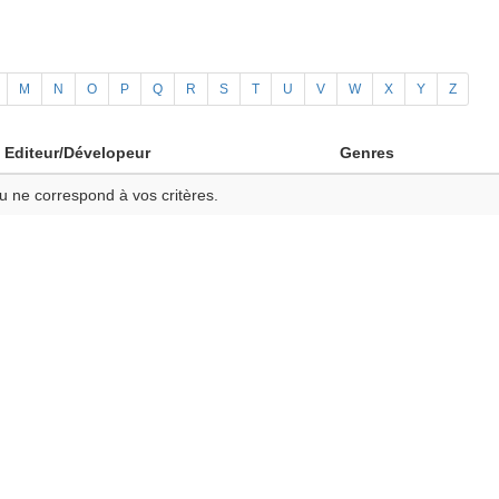
M
N
O
P
Q
R
S
T
U
V
W
X
Y
Z
Editeur/Dévelopeur
Genres
u ne correspond à vos critères.