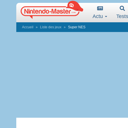
Actu
Test
Accueil
Liste des jeux
Super NES