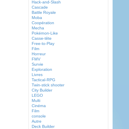
Hack-and-Slash
Cascade
Battle Royale
Moba
Coopération
Mecha
Pokémon-Like
Casse-tête
Free-to-Play
Film
Horreur
FMV
Survie
Exploration
Livres
Tactical-RPG
Twin-stick shooter
City Builder
LEGO
Multi
Cinéma
Film
console
Autre
Deck Builder