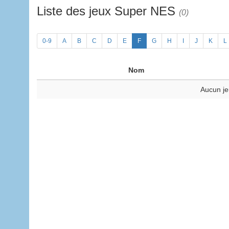
Liste des jeux Super NES
(0)
0-9
A
B
C
D
E
F
G
H
I
J
K
L
Nom
Aucun je