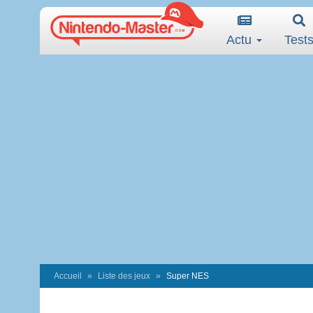
Actu
Test
Accueil
Liste des jeux
Super NES