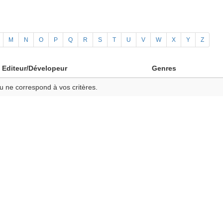
M
N
O
P
Q
R
S
T
U
V
W
X
Y
Z
Editeur/Dévelopeur
Genres
u ne correspond à vos critères.