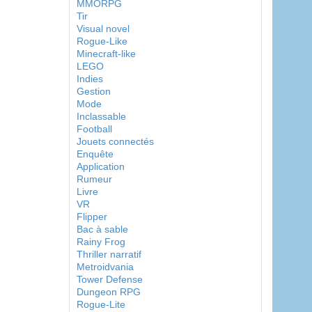
MMORPG
Tir
Visual novel
Rogue-Like
Minecraft-like
LEGO
Indies
Gestion
Mode
Inclassable
Football
Jouets connectés
Enquête
Application
Rumeur
Livre
VR
Flipper
Bac à sable
Rainy Frog
Thriller narratif
Metroidvania
Tower Defense
Dungeon RPG
Rogue-Lite