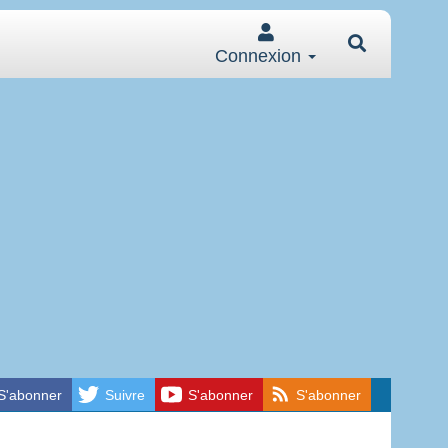
Connexion
S'abonner
Suivre
S'abonner
S'abonner