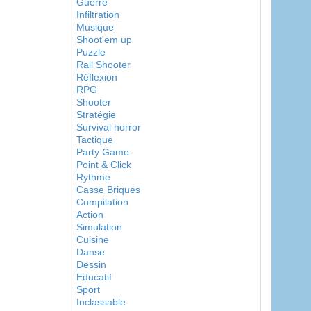
Guerre
Infiltration
Musique
Shoot'em up
Puzzle
Rail Shooter
Réflexion
RPG
Shooter
Stratégie
Survival horror
Tactique
Party Game
Point & Click
Rythme
Casse Briques
Compilation
Action
Simulation
Cuisine
Danse
Dessin
Educatif
Sport
Inclassable