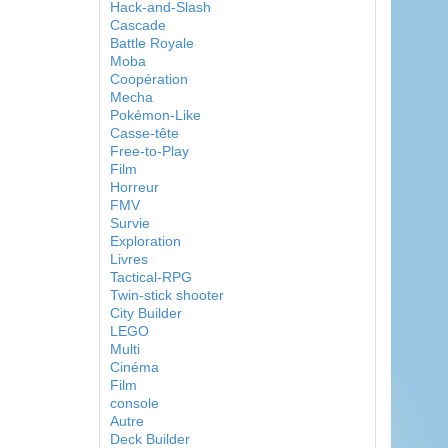
Hack-and-Slash
Cascade
Battle Royale
Moba
Coopération
Mecha
Pokémon-Like
Casse-tête
Free-to-Play
Film
Horreur
FMV
Survie
Exploration
Livres
Tactical-RPG
Twin-stick shooter
City Builder
LEGO
Multi
Cinéma
Film
console
Autre
Deck Builder