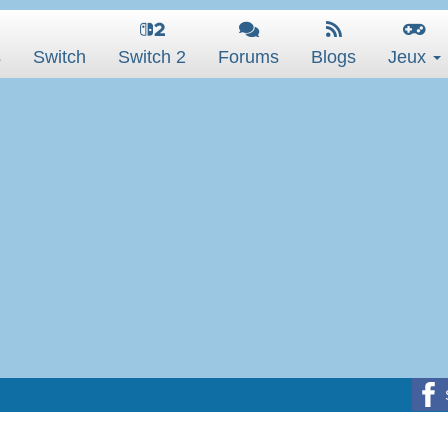
s
Switch
Switch 2
Forums
Blogs
Jeux