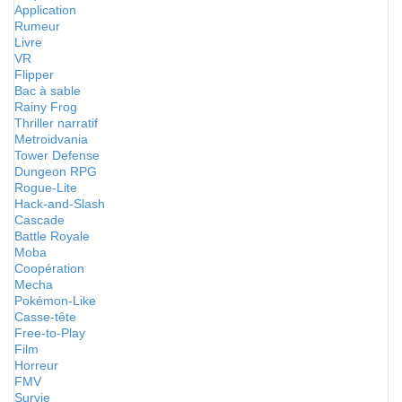
Application
Rumeur
Livre
VR
Flipper
Bac à sable
Rainy Frog
Thriller narratif
Metroidvania
Tower Defense
Dungeon RPG
Rogue-Lite
Hack-and-Slash
Cascade
Battle Royale
Moba
Coopération
Mecha
Pokémon-Like
Casse-tête
Free-to-Play
Film
Horreur
FMV
Survie