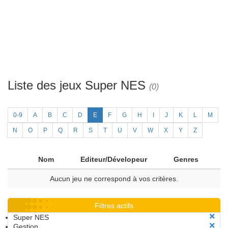
Liste des jeux Super NES
(0)
0-9
A
B
C
D
E
F
G
H
I
J
K
L
M
N
O
P
Q
R
S
T
U
V
W
X
Y
Z
Nom
Editeur/Dévelopeur
Genres
Aucun jeu ne correspond à vos critères.
Filtres actifs
Super NES
Gestion