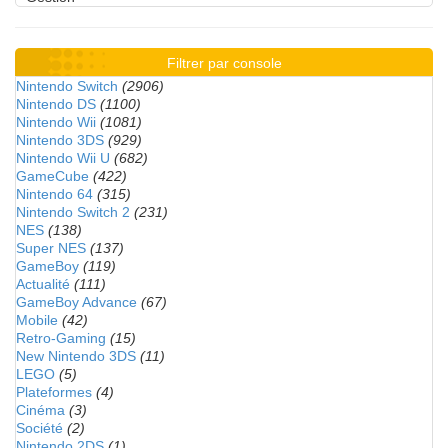
Filtrer par console
Nintendo Switch
(2906)
Nintendo DS
(1100)
Nintendo Wii
(1081)
Nintendo 3DS
(929)
Nintendo Wii U
(682)
GameCube
(422)
Nintendo 64
(315)
Nintendo Switch 2
(231)
NES
(138)
Super NES
(137)
GameBoy
(119)
Actualité
(111)
GameBoy Advance
(67)
Mobile
(42)
Retro-Gaming
(15)
New Nintendo 3DS
(11)
LEGO
(5)
Plateformes
(4)
Cinéma
(3)
Société
(2)
Nintendo 2DS
(1)