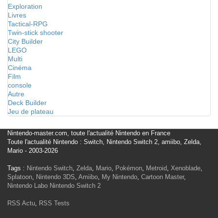
Exploration
Livres
Tactical-RPG
Twin-stick shooter
City Builder
LEGO
Multi
Cinéma
Film
console
Autre
Deck Builder
Jeu de plateau
Nintendo-master.com, toute l'actualité Nintendo en France
Toute l'actualité Nintendo : Switch, Nintendo Switch 2, amiibo, Zelda,
Mario - 2003-2026
Tags :
Nintendo Switch
,
Zelda
,
Mario
,
Pokémon
,
Metroid
,
Xenoblade
,
Splatoon
,
Nintendo 3DS
,
Amiibo
,
My Nintendo
,
Cartoon Master
,
Nintendo Labo
Nintendo Switch 2
RSS Actu
,
RSS Tests