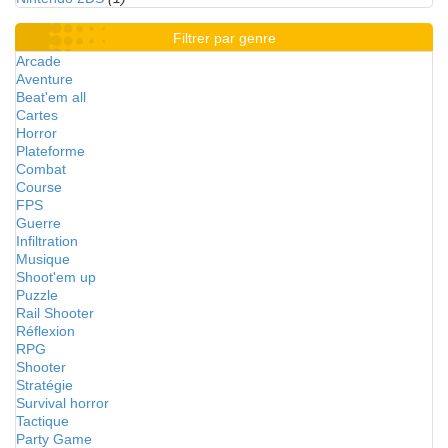
Filtrer par genre
Arcade
Aventure
Beat'em all
Cartes
Horror
Plateforme
Combat
Course
FPS
Guerre
Infiltration
Musique
Shoot'em up
Puzzle
Rail Shooter
Réflexion
RPG
Shooter
Stratégie
Survival horror
Tactique
Party Game