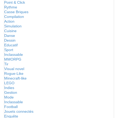
Point & Click
Rythme
Casse Briques
Compilation
Action
Simulation
Cuisine
Danse
Dessin
Educatif
Sport
Inclassable
MMORPG
Tir
Visual novel
Rogue-Like
Minecraft-like
LEGO
Indies
Gestion
Mode
Inclassable
Football
Jouets connectés
Enquête