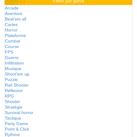
Filtrer par genre
Arcade
Aventure
Beat'em all
Cartes
Horror
Plateforme
Combat
Course
FPS
Guerre
Infiltration
Musique
Shoot'em up
Puzzle
Rail Shooter
Réflexion
RPG
Shooter
Stratégie
Survival horror
Tactique
Party Game
Point & Click
Rythme