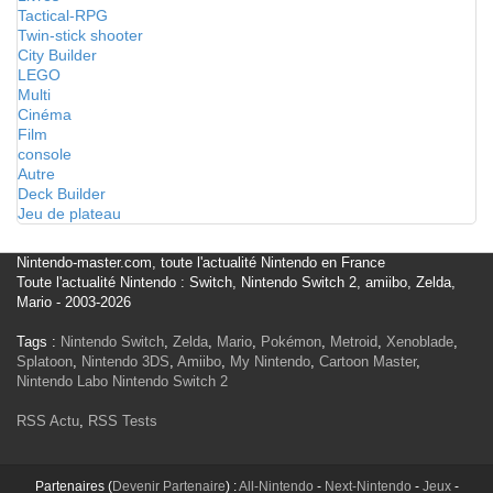
Tactical-RPG
Twin-stick shooter
City Builder
LEGO
Multi
Cinéma
Film
console
Autre
Deck Builder
Jeu de plateau
Nintendo-master.com, toute l'actualité Nintendo en France
Toute l'actualité Nintendo : Switch, Nintendo Switch 2, amiibo, Zelda,
Mario - 2003-2026
Tags :
Nintendo Switch
,
Zelda
,
Mario
,
Pokémon
,
Metroid
,
Xenoblade
,
Splatoon
,
Nintendo 3DS
,
Amiibo
,
My Nintendo
,
Cartoon Master
,
Nintendo Labo
Nintendo Switch 2
RSS Actu
,
RSS Tests
Partenaires (
Devenir Partenaire
) :
All-Nintendo
-
Next-Nintendo
-
Jeux
-