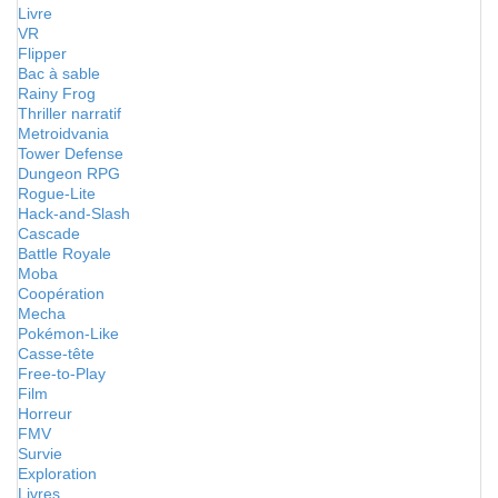
Livre
VR
Flipper
Bac à sable
Rainy Frog
Thriller narratif
Metroidvania
Tower Defense
Dungeon RPG
Rogue-Lite
Hack-and-Slash
Cascade
Battle Royale
Moba
Coopération
Mecha
Pokémon-Like
Casse-tête
Free-to-Play
Film
Horreur
FMV
Survie
Exploration
Livres