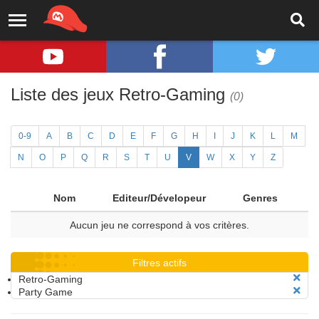
Liste des jeux Retro-Gaming
(0)
0-9
A
B
C
D
E
F
G
H
I
J
K
L
M
N
O
P
Q
R
S
T
U
V
W
X
Y
Z
Nom
Editeur/Dévelopeur
Genres
Aucun jeu ne correspond à vos critères.
Filtres actifs
Retro-Gaming
Party Game