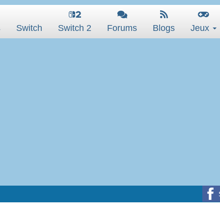
s
Switch
Switch 2
Forums
Blogs
Jeux