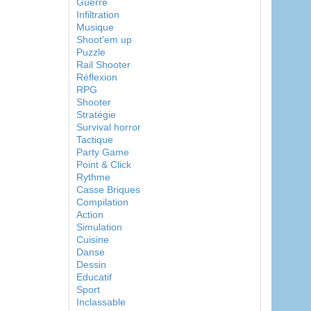
Guerre
Infiltration
Musique
Shoot'em up
Puzzle
Rail Shooter
Réflexion
RPG
Shooter
Stratégie
Survival horror
Tactique
Party Game
Point & Click
Rythme
Casse Briques
Compilation
Action
Simulation
Cuisine
Danse
Dessin
Educatif
Sport
Inclassable