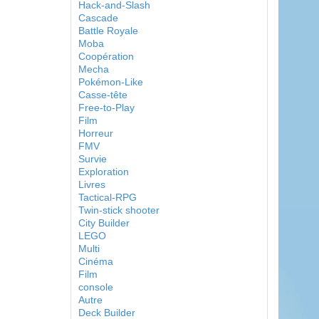
Hack-and-Slash
Cascade
Battle Royale
Moba
Coopération
Mecha
Pokémon-Like
Casse-tête
Free-to-Play
Film
Horreur
FMV
Survie
Exploration
Livres
Tactical-RPG
Twin-stick shooter
City Builder
LEGO
Multi
Cinéma
Film
console
Autre
Deck Builder