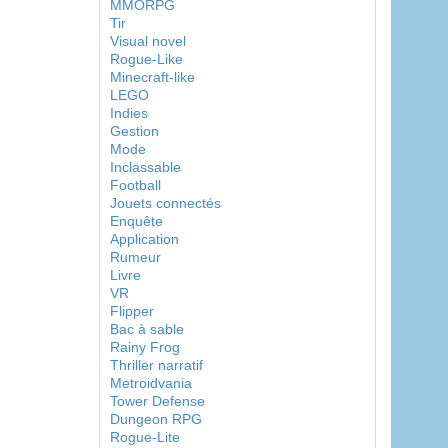
MMORPG
Tir
Visual novel
Rogue-Like
Minecraft-like
LEGO
Indies
Gestion
Mode
Inclassable
Football
Jouets connectés
Enquête
Application
Rumeur
Livre
VR
Flipper
Bac à sable
Rainy Frog
Thriller narratif
Metroidvania
Tower Defense
Dungeon RPG
Rogue-Lite