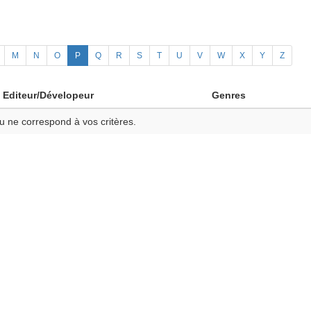
M
N
O
P
Q
R
S
T
U
V
W
X
Y
Z
Editeur/Dévelopeur
Genres
u ne correspond à vos critères.