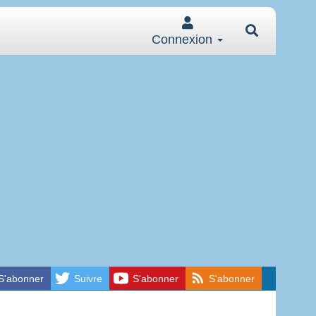
Connexion
S'abonner
Suivre
S'abonner
S'abonner