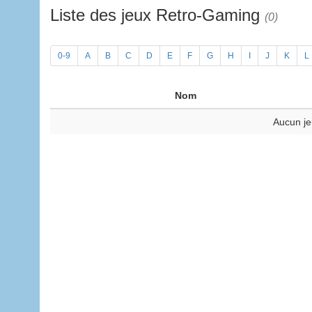
Liste des jeux Retro-Gaming
(0)
0-9
A
B
C
D
E
F
G
H
I
J
K
L
Nom
Aucun je