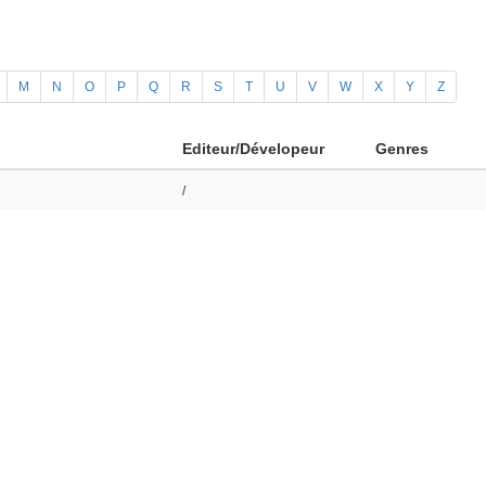
M
N
O
P
Q
R
S
T
U
V
W
X
Y
Z
Editeur/Dévelopeur
Genres
/