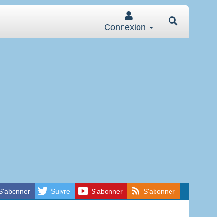
Connexion
S'abonner
Suivre
S'abonner
S'abonner