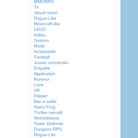
MMORPG
Tir
Visual novel
Rogue-Like
Minecraft-like
LEGO
Indies
Gestion
Mode
Inclassable
Football
Jouets connectés
Enquête
Application
Rumeur
Livre
VR
Flipper
Bac à sable
Rainy Frog
Thriller narratif
Metroidvania
Tower Defense
Dungeon RPG
Rogue-Lite