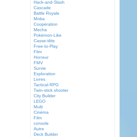
Hack-and-Slash
Cascade
Battle Royale
Moba
Coopération
Mecha
Pokémon-Like
Casse-tête
Free-to-Play
Film
Horreur
FMV
Survie
Exploration
Livres
Tactical-RPG
Twin-stick shooter
City Builder
LEGO
Multi
Cinéma
Film
console
Autre
Deck Builder