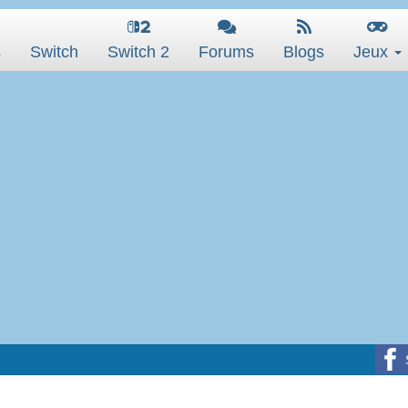
s
Switch
Switch 2
Forums
Blogs
Jeux