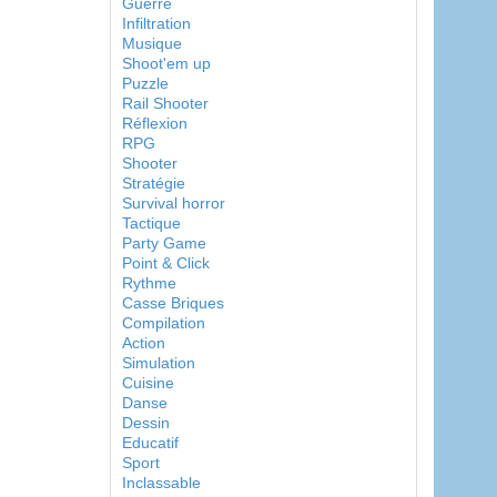
Guerre
Infiltration
Musique
Shoot'em up
Puzzle
Rail Shooter
Réflexion
RPG
Shooter
Stratégie
Survival horror
Tactique
Party Game
Point & Click
Rythme
Casse Briques
Compilation
Action
Simulation
Cuisine
Danse
Dessin
Educatif
Sport
Inclassable