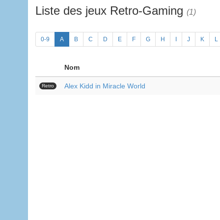
Liste des jeux Retro-Gaming
(1)
0-9
A
B
C
D
E
F
G
H
I
J
K
L
Nom
Alex Kidd in Miracle World
Retro